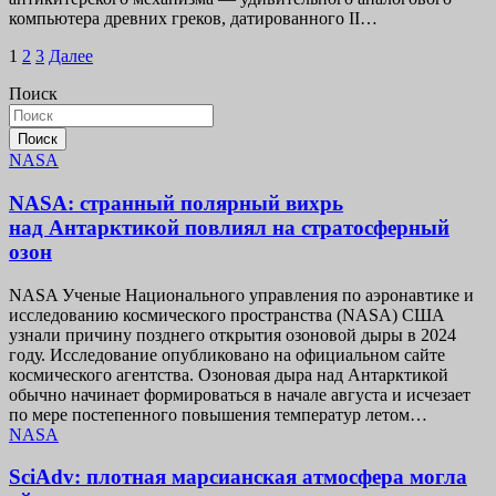
компьютера древних греков, датированного II…
Пагинация
1
2
3
Далее
записей
Поиск
Поиск
NASA
NASA: странный полярный вихрь
над Антарктикой повлиял на стратосферный
озон
NASA Ученые Национального управления по аэронавтике и
исследованию космического пространства (NASA) США
узнали причину позднего открытия озоновой дыры в 2024
году. Исследование опубликовано на официальном сайте
космического агентства. Озоновая дыра над Антарктикой
обычно начинает формироваться в начале августа и исчезает
по мере постепенного повышения температур летом…
NASA
SciAdv: плотная марсианская атмосфера могла