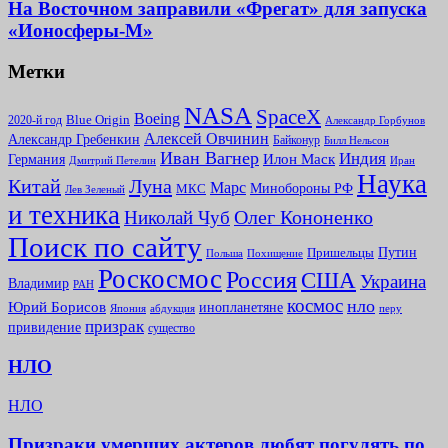
На Восточном заправили «Фрегат» для запуска
«Ионосферы-М»
Метки
NASA
SpaceX
Boeing
2020-й год
Blue Origin
Александр Горбунов
Алексей Овчинин
Александр Гребенкин
Байконур
Билл Нельсон
Иван Вагнер
Индия
Илон Маск
Германия
Иран
Дмитрий Петелин
Наука
Китай
Луна
Марс
Минoбороны РФ
МКС
Лев Зеленый
и техника
Олег Кононенко
Николай Чуб
Поиск по сайту
Путин
Пришельцы
Польша
Похищение
Роскосмос
Россия
США
Украина
Владимир
РАН
космос
нло
Юрий Борисов
инопланетяне
абдукция
Япония
перу
призрак
привидение
существо
НЛО
НЛО
Призраки умерших актеров любят погулять по