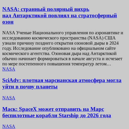
NASA: странный полярный вихрь
над Антарктикой повлиял на стратосферный
озон
NASA Ученые Национального управления по аэронавтике и
исследованию космического пространства (NASA) США
узнали причину позднего открытия озоновой дыры в 2024
году. Исследование опубликовано на официальном сайте
космического агентства. Озоновая дыра над Антарктикой
обычно начинает формироваться в начале августа и исчезает
по мере постепенного повышения температур летом…
NASA
SciAdv: плотная марсианская атмосфера могла
уйти в почву планеты
NASA
Маск: SpaceX может отправить на Марс
беспилотные корабли Starship до 2026 года
NASA