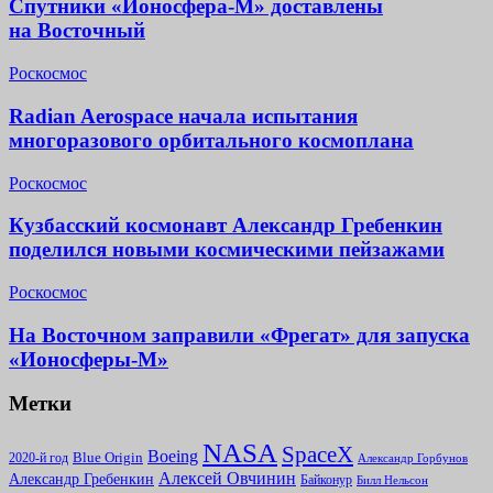
Спутники «Ионосфера-М» доставлены
на Восточный
Роскосмос
Radian Aerospace начала испытания
многоразового орбитального космоплана
Роскосмос
Кузбасский космонавт Александр Гребенкин
поделился новыми космическими пейзажами
Роскосмос
На Восточном заправили «Фрегат» для запуска
«Ионосферы-М»
Метки
NASA
SpaceX
Boeing
2020-й год
Blue Origin
Александр Горбунов
Алексей Овчинин
Александр Гребенкин
Байконур
Билл Нельсон