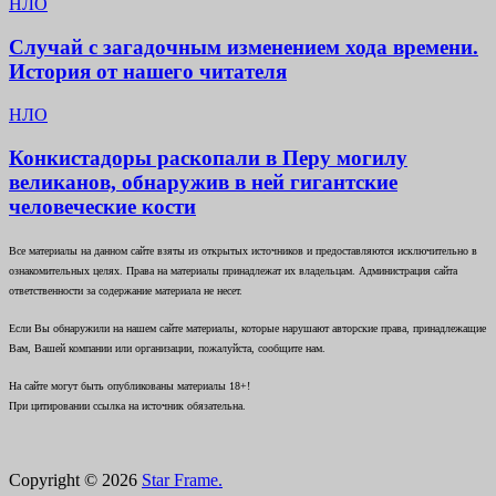
НЛО
Случай с загадочным изменением хода времени.
История от нашего читателя
НЛО
Конкистадоры раскопали в Перу могилу
великанов, обнаружив в ней гигантские
человеческие кости
Все материалы на данном сайте взяты из открытых источников и предоставляются исключительно в
ознакомительных целях. Права на материалы принадлежат их владельцам. Администрация сайта
ответственности за содержание материала не несет.
Если Вы обнаружили на нашем сайте материалы, которые нарушают авторские права, принадлежащие
Вам, Вашей компании или организации, пожалуйста, сообщите нам.
На сайте могут быть опубликованы материалы 18+!
При цитировании ссылка на источник обязательна.
Copyright © 2026
Star Frame.