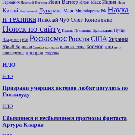
Иван Вагнер
Индия
Илон Маск
Германия
Иран
Дмитрий Петелин
Наука
Китай
Луна
Марс
Минoбороны РФ
МКС
Лев Зеленый
и техника
Олег Кононенко
Николай Чуб
Поиск по сайту
Путин
Пришельцы
Польша
Похищение
Роскосмос
Россия
США
Украина
Владимир
РАН
космос
нло
Юрий Борисов
инопланетяне
абдукция
Япония
перу
призрак
привидение
существо
НЛО
НЛО
Призраки умерших актеров любят погулять по
Голливуду
НЛО
Сбывшиеся и несбывшиеся прогнозы фантаста
Артура Кларка