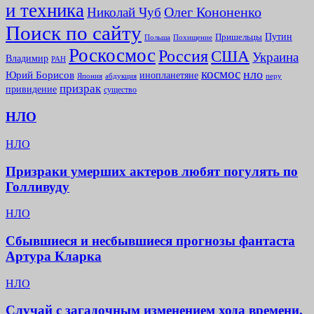
и техника
Олег Кононенко
Николай Чуб
Поиск по сайту
Путин
Пришельцы
Польша
Похищение
Роскосмос
Россия
США
Украина
Владимир
РАН
космос
нло
Юрий Борисов
инопланетяне
абдукция
Япония
перу
призрак
привидение
существо
НЛО
НЛО
Призраки умерших актеров любят погулять по
Голливуду
НЛО
Сбывшиеся и несбывшиеся прогнозы фантаста
Артура Кларка
НЛО
Случай с загадочным изменением хода времени.