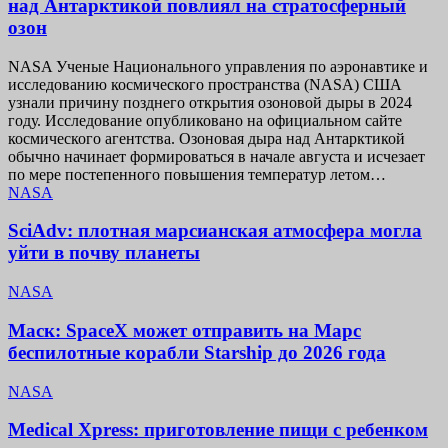
над Антарктикой повлиял на стратосферный
озон
NASA Ученые Национального управления по аэронавтике и
исследованию космического пространства (NASA) США
узнали причину позднего открытия озоновой дыры в 2024
году. Исследование опубликовано на официальном сайте
космического агентства. Озоновая дыра над Антарктикой
обычно начинает формироваться в начале августа и исчезает
по мере постепенного повышения температур летом…
NASA
SciAdv: плотная марсианская атмосфера могла
уйти в почву планеты
NASA
Маск: SpaceX может отправить на Марс
беспилотные корабли Starship до 2026 года
NASA
Medical Xpress: приготовление пищи с ребенком