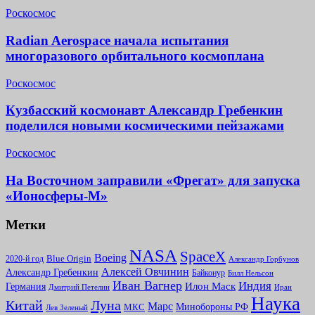
Роскосмос
Radian Aerospace начала испытания
многоразового орбитального космоплана
Роскосмос
Кузбасский космонавт Александр Гребенкин
поделился новыми космическими пейзажами
Роскосмос
На Восточном заправили «Фрегат» для запуска
«Ионосферы-М»
Метки
NASA
SpaceX
Boeing
2020-й год
Blue Origin
Александр Горбунов
Алексей Овчинин
Александр Гребенкин
Байконур
Билл Нельсон
Иван Вагнер
Индия
Илон Маск
Германия
Иран
Дмитрий Петелин
Наука
Китай
Луна
Марс
Минoбороны РФ
МКС
Лев Зеленый