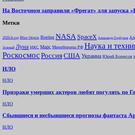
На Восточном заправили «Фрегат» для запуска 
Метки
NASA
SpaceX
Boeing
Ал
2020-й год
Blue Origin
Александр Горбунов
Наука и техни
Луна
Марс
Минoбороны РФ
МКС
Зеленый
Роскосмос
Россия
США
Украина
Юрий Борисов
Я
НЛО
НЛО
Призраки умерших актеров любят погулять по Г
НЛО
Сбывшиеся и несбывшиеся прогнозы фантаста А
НЛО