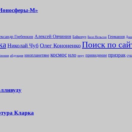
«Ионосферы-М»
Алексей Овчинин
ександр Гребенкин
Германия
Байконур
Билл Нельсон
Дми
Поиск по сай
ка
Олег Кононенко
Николай Чуб
космос
нло
призрак
инопланетяне
привидение
сущ
абдукция
пония
перу
олливуду
ртура Кларка