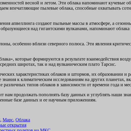
изменностей весной и летом. Эти облака напоминают кучевые об
даем впечатляющие пылевые облака, способные охватывать сотн
ления апвеллинга создают пыльные массы в атмосфере, а сезон
 образующиеся над гигантскими вулканами, напоминают облака в
оны, особенно вблизи северного полюса. Эти явления критиче
облака», которые формируются в результате взаимодействия воз
средних широтах, так и над вулканическим плато Тарсис.
еских характеристиках облаков и штормов, их образовании и р
 знания к климатическим исследованиям на других планетах, в
е различных типов облаков в зависимости от времени года и ме
ит нам продолжать пополнять базу данных и углублять наши зна
енные базе данных и ее научным приложениям.
я
,
Марс
,
Облака
вые открытия
крестных полетов на МКС