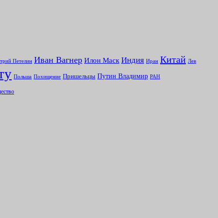
Китай
Иван Вагнер
Индия
Илон Маск
Иран
Лев
трий Петелин
ту
Путин Владимир
Пришельцы
Польша
Похищение
РАН
ество