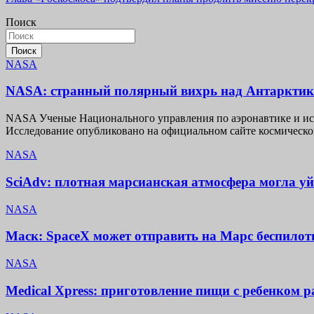
по
Поиск
записям
Поиск
NASA
NASA: странный полярный вихрь над Антарктико
NASA Ученые Национального управления по аэронавтике и ис
Исследование опубликовано на официальном сайте космическо
NASA
SciAdv: плотная марсианская атмосфера могла уй
NASA
Маск: SpaceX может отправить на Марс беспилотн
NASA
Medical Xpress: приготовление пищи с ребенком 