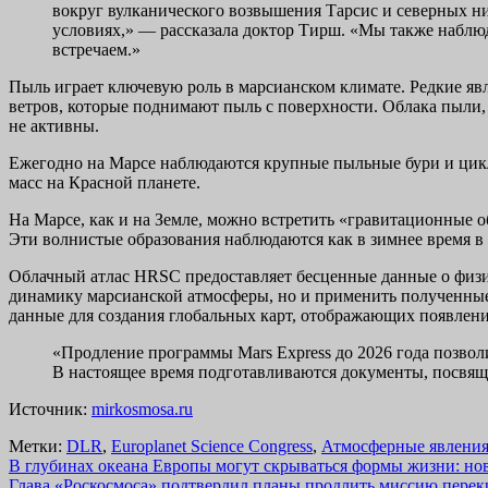
вокруг вулканического возвышения Тарсис и северных н
условиях,» — рассказала доктор Тирш. «Мы также наблю
встречаем.»
Пыль играет ключевую роль в марсианском климате. Редкие яв
ветров, которые поднимают пыль с поверхности. Облака пыли,
не активны.
Ежегодно на Марсе наблюдаются крупные пыльные бури и цикл
масс на Красной планете.
На Марсе, как и на Земле, можно встретить «гравитационные 
Эти волнистые образования наблюдаются как в зимнее время в 
Облачный атлас HRSC предоставляет бесценные данные о физич
динамику марсианской атмосферы, но и применить полученные
данные для создания глобальных карт, отображающих появлени
«Продление программы Mars Express до 2026 года позвол
В настоящее время подготавливаются документы, посвящ
Источник:
mirkosmosa.ru
Метки:
DLR
,
Europlanet Science Congress
,
Атмосферные явлени
Навигация
В глубинах океана Европы могут скрываться формы жизни: но
Глава «Роскосмоса» подтвердил планы продлить миссию пере