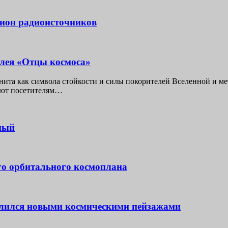
лион радиоисточников
ллея «Отцы космоса»
анита как символа стойкости и силы покорителей Вселенной и м
яют посетителям…
ный
го орбитального космоплана
елился новыми космическими пейзажами