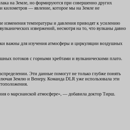
лака на Земле, но формируются при совершенно других
и километров — явление, которое мы на Земле не
ные изменения температуры и давления приводят к усилению
улканических извержений, несмотря на то, что вулканы давно
ски важны для изучения атмосферы и циркуляции воздушных
душных потоков с горными хребтами и вулканическими плато.
аспределении. Эти данные помогут не только глубже понять
ключая Землю и Венеру. Команда DLR уже использовала эти
стоположения.
ния о марсианской атмосфере», — добавила доктор Тирш.