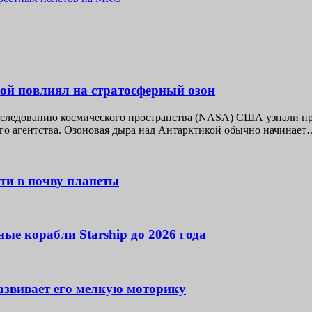
й повлиял на стратосферный озон
следованию космического пространства (NASA) США узнали при
го агентства. Озоновая дыра над Антарктикой обычно начинае
ти в почву планеты
ые корабли Starship до 2026 года
развивает его мелкую моторику