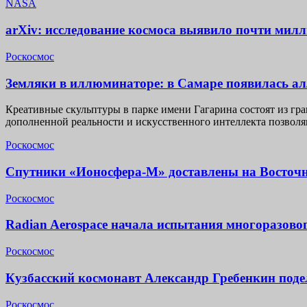
NASA
arXiv: исследование космоса выявило почти мил
Роскосмос
Земляки в иллюминаторе: в Самаре появилась а
Креативные скульптуры в парке имени Гагарина состоят из гр
дополненной реальности и искусственного интеллекта позвол
Роскосмос
Спутники «Ионосфера-М» доставлены на Восточ
Роскосмос
Radian Aerospace начала испытания многоразово
Роскосмос
Кузбасский космонавт Александр Гребенкин под
Роскосмос