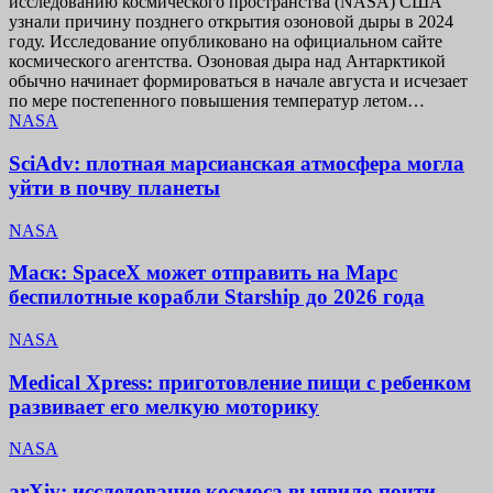
исследованию космического пространства (NASA) США
узнали причину позднего открытия озоновой дыры в 2024
году. Исследование опубликовано на официальном сайте
космического агентства. Озоновая дыра над Антарктикой
обычно начинает формироваться в начале августа и исчезает
по мере постепенного повышения температур летом…
NASA
SciAdv: плотная марсианская атмосфера могла
уйти в почву планеты
NASA
Маск: SpaceX может отправить на Марс
беспилотные корабли Starship до 2026 года
NASA
Medical Xpress: приготовление пищи с ребенком
развивает его мелкую моторику
NASA
arXiv: исследование космоса выявило почти