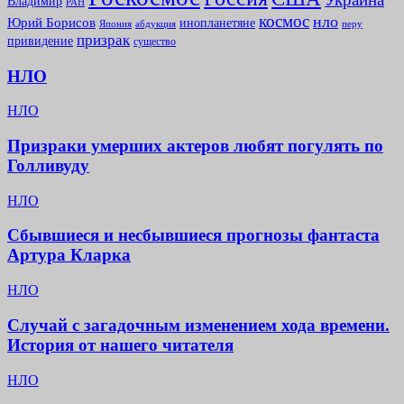
Владимир
РАН
космос
нло
Юрий Борисов
инопланетяне
абдукция
Япония
перу
призрак
привидение
существо
НЛО
НЛО
Призраки умерших актеров любят погулять по
Голливуду
НЛО
Сбывшиеся и несбывшиеся прогнозы фантаста
Артура Кларка
НЛО
Случай с загадочным изменением хода времени.
История от нашего читателя
НЛО