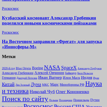
Роскосмос
Кузбасский космонавт Александр Гребенкин
поделился новыми космическими пейзажами
Роскосмос
На Восточном заправили «Фрегат» для запуска
«Ионосферы-М»
Метки
NASA
SpaceX
Boeing
2020-й год
Blue Origin
Александр Горбунов
Алексей Овчинин
Александр Гребенкин
Байконур
Билл Нельсон
Иван Вагнер
Индия
Илон Маск
Германия
Иран
Дмитрий Петелин
Наука
Китай
Луна
Марс
Минoбороны РФ
МКС
Лев Зеленый
и техника
Олег Кононенко
Николай Чуб
Поиск по сайту
Путин
Пришельцы
Польша
Похищение
Роскосмос
Россия
США
Украина