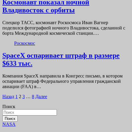
Космонавт показал ночной
Владивосток с орбиты
Спецкор ТАСС, космонавт Роскосмоса Иван Вагнер
поделился фотографией ночного Владивостока, сделанной с
борта Международной космической станции.…
Роскосмос
SpaceX оспаривает штраф в размере
$633 тыс.
Компания SpaceX направила в Конгресс письмо, в котором
оспаривает штраф Федерального управления гражданской
авиации (FAA) в…
Пагинация
Назад
1
2
3
…
8
Далее
записей
Поиск
Поиск
NASA