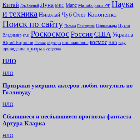
Наука
Китай
Луна
Марс
Минoбороны РФ
МКС
Лев Зеленый
и техника
Олег Кононенко
Николай Чуб
Поиск по сайту
Путин
Пришельцы
Польша
Похищение
Роскосмос
Россия
США
Украина
Владимир
РАН
космос
нло
Юрий Борисов
инопланетяне
абдукция
Япония
перу
призрак
привидение
существо
НЛО
НЛО
Призраки умерших актеров любят погулять по
Голливуду
НЛО
Сбывшиеся и несбывшиеся прогнозы фантаста
Артура Кларка
НЛО