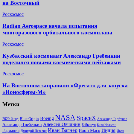
на Восточный
Роскосмос
Radian Aerospace начала испытания
многоразового орбитального космоплана
Роскосмос
Кузбасский космонавт Александр Гребенкин
поделился новыми космическими пейзажами
Роскосмос
На Восточном заправили «Фрегат» для запуска
«Ионосферы-М»
Метки
NASA
SpaceX
Boeing
2020-й год
Blue Origin
Александр Горбунов
Алексей Овчинин
Александр Гребенкин
Байконур
Билл Нельсон
Иван Вагнер
Индия
Илон Маск
Германия
Иран
Дмитрий Петелин