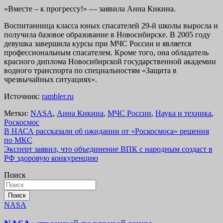
«Вместе – к прогрессу!» — заявила Анна Кикина.
Воспитанница класса юных спасателей 29-й школы выросла и
получила базовое образование в Новосибирске. В 2005 году
девушка завершила курсы при МЧС России и является
профессиональным спасателем. Кроме того, она обладатель
красного диплома Новосибирской государственной академии
водного транспорта по специальностям «Защита в
чрезвычайных ситуациях».
Источник:
rambler.ru
Метки:
NASA
,
Анна Кикина
,
МЧС России
,
Наука и техника
,
Роскосмос
Навигация
В НАСА рассказали об ожидании от «Роскосмоса» решения
по МКС
по
Эксперт заявил, что объединение ВПК с народным создаст в
записям
РФ здоровую конкуренцию
Поиск
Поиск
NASA