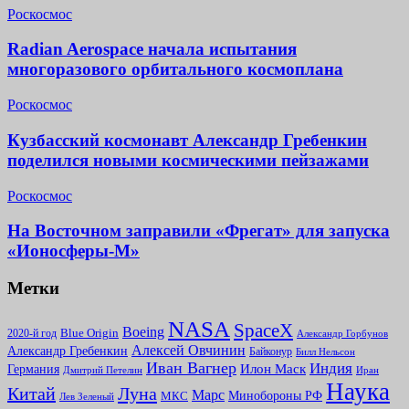
Роскосмос
Radian Aerospace начала испытания
многоразового орбитального космоплана
Роскосмос
Кузбасский космонавт Александр Гребенкин
поделился новыми космическими пейзажами
Роскосмос
На Восточном заправили «Фрегат» для запуска
«Ионосферы-М»
Метки
NASA
SpaceX
Boeing
2020-й год
Blue Origin
Александр Горбунов
Алексей Овчинин
Александр Гребенкин
Байконур
Билл Нельсон
Иван Вагнер
Индия
Илон Маск
Германия
Иран
Дмитрий Петелин
Наука
Китай
Луна
Марс
Минoбороны РФ
МКС
Лев Зеленый