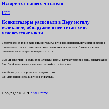
История от нашего читателя
НЛО
Конкистадоры раскопали в Перу могилу
великанов, обнаружив в ней гигантские
человеческие кости
Все материалы на данном сайте взяты из открытых источников и предоставляются исключительно в
ознакомительных целях. Права на материалы принадлежат их владельцам. Администрация сайта
ответственности за содержание материала не несет.
Если Вы обнаружили на нашем сайте материалы, которые нарушают авторские права, принадлежащие
Вам, Вашей компании или организации, пожалуйста, сообщите нам.
На сайте могут быть опубликованы материалы 18+!
При цитировании ссылка на источник обязательна.
Copyright © 2026
Star Frame.