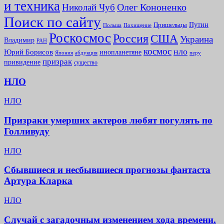
и техника
Олег Кононенко
Николай Чуб
Поиск по сайту
Путин
Пришельцы
Польша
Похищение
Роскосмос
Россия
США
Украина
Владимир
РАН
космос
нло
Юрий Борисов
инопланетяне
абдукция
Япония
перу
призрак
привидение
существо
НЛО
НЛО
Призраки умерших актеров любят погулять по
Голливуду
НЛО
Сбывшиеся и несбывшиеся прогнозы фантаста
Артура Кларка
НЛО
Случай с загадочным изменением хода времени.