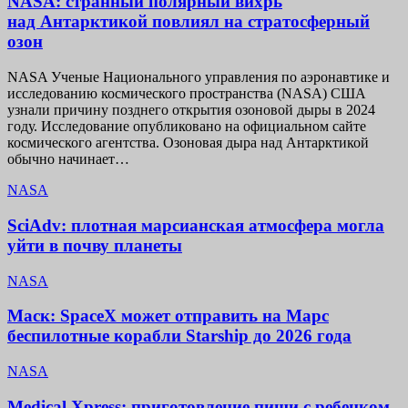
NASA: странный полярный вихрь
над Антарктикой повлиял на стратосферный
озон
NASA Ученые Национального управления по аэронавтике и
исследованию космического пространства (NASA) США
узнали причину позднего открытия озоновой дыры в 2024
году. Исследование опубликовано на официальном сайте
космического агентства. Озоновая дыра над Антарктикой
обычно начинает…
NASA
SciAdv: плотная марсианская атмосфера могла
уйти в почву планеты
NASA
Маск: SpaceX может отправить на Марс
беспилотные корабли Starship до 2026 года
NASA
Medical Xpress: приготовление пищи с ребенком