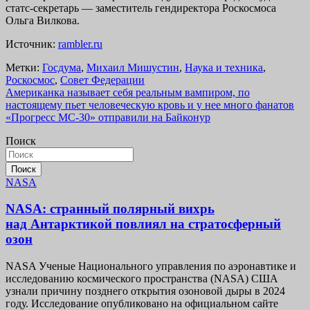
статс-секретарь — заместитель гендиректора Роскосмоса
Ольга Вилкова.
Источник:
rambler.ru
Метки:
Госдума
,
Михаил Мишустин
,
Наука и техника
,
Роскосмос
,
Совет Федерации
Навигация
Американка называет себя реальным вампиром, по
настоящему пьет человеческую кровь и у нее много фанатов
по
«Прогресс МС-30» отправили на Байконур
записям
Поиск
Поиск
NASA
NASA: странный полярный вихрь
над Антарктикой повлиял на стратосферный
озон
NASA Ученые Национального управления по аэронавтике и
исследованию космического пространства (NASA) США
узнали причину позднего открытия озоновой дыры в 2024
году. Исследование опубликовано на официальном сайте