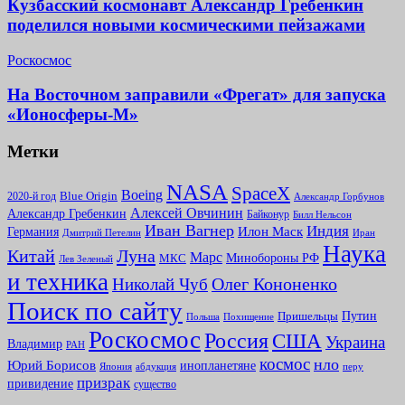
Кузбасский космонавт Александр Гребенкин
поделился новыми космическими пейзажами
Роскосмос
На Восточном заправили «Фрегат» для запуска
«Ионосферы-М»
Метки
NASA
SpaceX
Boeing
2020-й год
Blue Origin
Александр Горбунов
Алексей Овчинин
Александр Гребенкин
Байконур
Билл Нельсон
Иван Вагнер
Индия
Илон Маск
Германия
Иран
Дмитрий Петелин
Наука
Китай
Луна
Марс
Минoбороны РФ
МКС
Лев Зеленый
и техника
Олег Кононенко
Николай Чуб
Поиск по сайту
Путин
Пришельцы
Польша
Похищение
Роскосмос
Россия
США
Украина
Владимир
РАН
космос
нло
Юрий Борисов
инопланетяне
абдукция
Япония
перу
призрак
привидение
существо