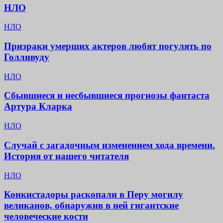
НЛО
НЛО
Призраки умерших актеров любят погулять по
Голливуду
НЛО
Сбывшиеся и несбывшиеся прогнозы фантаста
Артура Кларка
НЛО
Случай с загадочным изменением хода времени.
История от нашего читателя
НЛО
Конкистадоры раскопали в Перу могилу
великанов, обнаружив в ней гигантские
человеческие кости