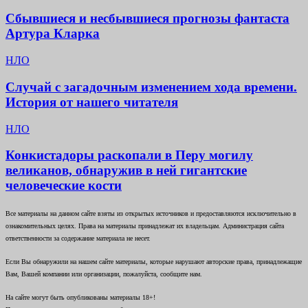
Сбывшиеся и несбывшиеся прогнозы фантаста
Артура Кларка
НЛО
Случай с загадочным изменением хода времени.
История от нашего читателя
НЛО
Конкистадоры раскопали в Перу могилу
великанов, обнаружив в ней гигантские
человеческие кости
Все материалы на данном сайте взяты из открытых источников и предоставляются исключительно в
ознакомительных целях. Права на материалы принадлежат их владельцам. Администрация сайта
ответственности за содержание материала не несет.
Если Вы обнаружили на нашем сайте материалы, которые нарушают авторские права, принадлежащие
Вам, Вашей компании или организации, пожалуйста, сообщите нам.
На сайте могут быть опубликованы материалы 18+!