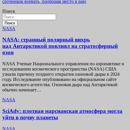
записям
срочников воевать, пообещав место в раю
Поиск
Поиск
NASA
NASA: странный полярный вихрь
над Антарктикой повлиял на стратосферный
озон
NASA Ученые Национального управления по аэронавтике и
исследованию космического пространства (NASA) США
узнали причину позднего открытия озоновой дыры в 2024
году. Исследование опубликовано на официальном сайте
космического агентства. Озоновая дыра над Антарктикой
обычно начинает…
NASA
SciAdv: плотная марсианская атмосфера могла
уйти в почву планеты
NASA