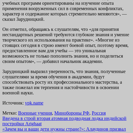
учебных программ ориентированы на изучение опыта
применения вооруженных сил в современных конфликтах,
характер и содержание которых стремительно меняются», —
сказал Зарудницкий.
Он отметил, обращаясь к слушателям, что «для принятия
нестандартных решений требуются глубокие знания и умение
творческого их использования на практике». «Многие из
стоящих сегодня в строю имеют боевой опыт, поэтому время,
предоставленное вам для учебы — это уникальная
возможность не только пополнить знания, но и поделиться
своим опытом», — добавил начальник академии.
Зарудницкий выразил уверенность, что знания, полученные
слушателями за время обучения в академии, будут
способствовать росту их профессионального мастерства, а
также пожелал им терпения и настойчивости в освоении
военной науки.
Источник:
vpk.name
Метки:
Военные учения
,
Минoбороны РФ
,
Россия
Навигация
Введена в строй вторая атомная подводная лодка индийской
постройки Arighaat
по
«Зачем вы и ваши дети нужны стране?»: Алаудинов призвал