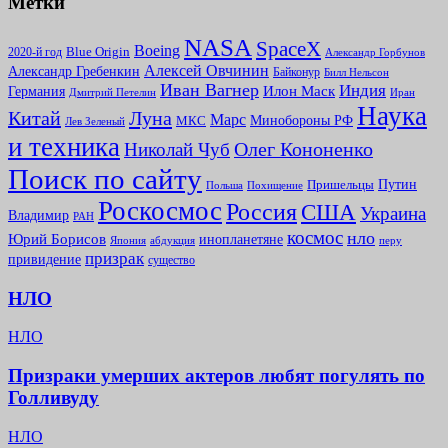
Метки
NASA
SpaceX
Boeing
2020-й год
Blue Origin
Александр Горбунов
Алексей Овчинин
Александр Гребенкин
Байконур
Билл Нельсон
Иван Вагнер
Индия
Илон Маск
Германия
Иран
Дмитрий Петелин
Наука
Китай
Луна
Марс
Минoбороны РФ
МКС
Лев Зеленый
и техника
Олег Кононенко
Николай Чуб
Поиск по сайту
Путин
Пришельцы
Польша
Похищение
Роскосмос
Россия
США
Украина
Владимир
РАН
космос
нло
Юрий Борисов
инопланетяне
абдукция
Япония
перу
призрак
привидение
существо
НЛО
НЛО
Призраки умерших актеров любят погулять по
Голливуду
НЛО