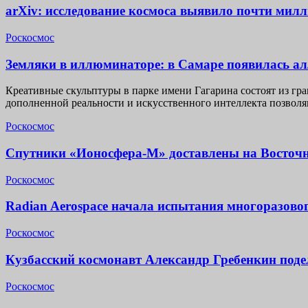
arXiv: исследование космоса выявило почти мил
Роскосмос
Земляки в иллюминаторе: в Самаре появилась а
Креативные скульптуры в парке имени Гагарина состоят из гр
дополненной реальности и искусственного интеллекта позвол
Роскосмос
Спутники «Ионосфера-М» доставлены на Восточ
Роскосмос
Radian Aerospace начала испытания многоразово
Роскосмос
Кузбасский космонавт Александр Гребенкин под
Роскосмос