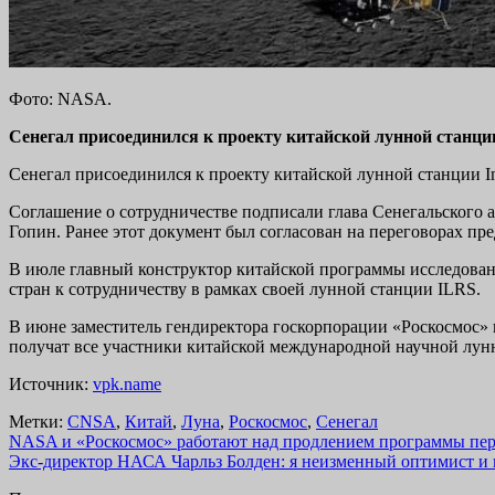
Фото: NASA.
Сенегал присоединился к проекту китайской лунной станци
Сенегал присоединился к проекту китайской лунной станции Inte
Соглашение о сотрудничестве подписали глава Сенегальского
Гопин. Ранее этот документ был согласован на переговорах п
В июле главный конструктор китайской программы исследовани
стран к сотрудничеству в рамках своей лунной станции ILRS.
В июне заместитель гендиректора госкорпорации «Роскосмос» 
получат все участники китайской международной научной лун
Источник:
vpk.name
Метки:
CNSA
,
Китай
,
Луна
,
Роскосмос
,
Сенегал
Навигация
NASA и «Роскосмос» работают над продлением программы пе
Экс-директор НАСА Чарльз Болден: я неизменный оптимист и
по