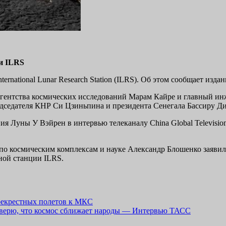
и ILRS
rnational Lunar Research Station (ILRS). Об этом сообщает изда
 агентства космических исследований Марам Кайре и главный и
редседателя КНР Си Цзиньпина и президента Сенегала Бассиру Д
я Луны У Вэйрен в интервью телеканалу China Global Televisio
по космическим комплексам и науке Александр Блошенко заявил,
ной станции ILRS.
рекрестных полетов к МКС
 верю, что космос сближает народы — Интервью ТАСС