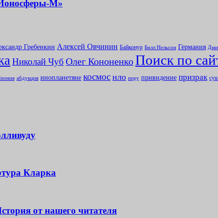
«Ионосферы-М»
Алексей Овчинин
ександр Гребенкин
Германия
Байконур
Билл Нельсон
Дми
Поиск по сай
ка
Олег Кононенко
Николай Чуб
космос
нло
призрак
инопланетяне
привидение
сущ
абдукция
пония
перу
олливуду
ртура Кларка
История от нашего читателя