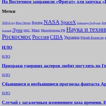
На Восточном заправили «Фрегат» для запуска 
Метки
NASA
SpaceX
Boeing
Ал
2020-й год
Blue Origin
Александр Горбунов
Наука и техни
Луна
Марс
Минoбороны РФ
МКС
Зеленый
Роскосмос
Россия
США
Украина
Юрий Борисов
Я
НЛО
НЛО
Призраки умерших актеров любят погулять по Г
НЛО
Сбывшиеся и несбывшиеся прогнозы фантаста А
НЛО
Случай с загадочным изменением хода времени. 