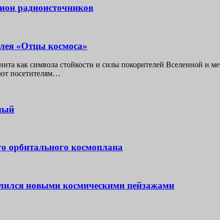
лион радиоисточников
ллея «Отцы космоса»
анита как символа стойкости и силы покорителей Вселенной и м
яют посетителям…
ный
го орбитального космоплана
елился новыми космическими пейзажами