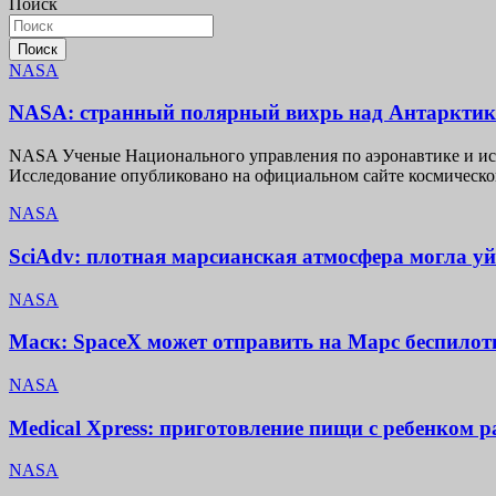
Поиск
записям
Поиск
NASA
NASA: странный полярный вихрь над Антарктико
NASA Ученые Национального управления по аэронавтике и ис
Исследование опубликовано на официальном сайте космическо
NASA
SciAdv: плотная марсианская атмосфера могла уй
NASA
Маск: SpaceX может отправить на Марс беспилотн
NASA
Medical Xpress: приготовление пищи с ребенком 
NASA