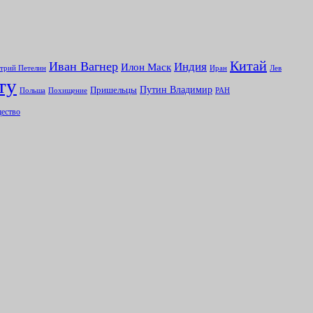
Китай
Иван Вагнер
Индия
Илон Маск
Иран
Лев
трий Петелин
ту
Путин Владимир
Пришельцы
Польша
Похищение
РАН
ество