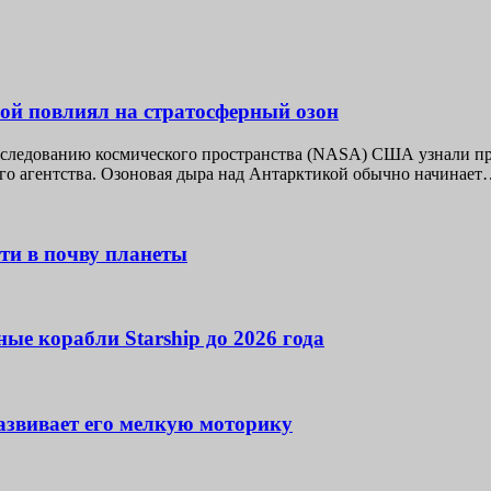
й повлиял на стратосферный озон
следованию космического пространства (NASA) США узнали при
го агентства. Озоновая дыра над Антарктикой обычно начинае
ти в почву планеты
ые корабли Starship до 2026 года
развивает его мелкую моторику