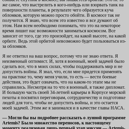
же самое, что выстрелить в кого-нибудь или взорвать танк на
поверхности планеты, в результате чего образуется куча
обломков, которую можно просто обойти. В космосе так не
получится. Я знаю, что всем это известно и все думают об
этом. Нам всем необходимо понимать, что это на некоторое
время лишит нас возможности заниматься космосом. Все
зависит от того, где это произойдет, на какой высоте, на какой
орбите. Ведь этой орбитой невозможно будет пользоваться из-
за обломков.
Я не ответил на ваш вопрос, потому что не знаю ответа. Я
неизменный оптимист. И, хотя я военный, моей задачей было
сделать все, что в моих силах, чтобы поддерживать мир и не
допустить войны. Я знал, что, если мне придется применять
на практике то, чему меня учили, то есть — вести боевые
действия, это будет означать, что на каком-то этапе мы не
справились. Несмотря на то что я военный, я также дипломат.
И большую часть своей 34-летней карьеры в Корпусе морской
пехоты я посвятил переговорам, сотрудничеству и подготовке
людей для того, чтобы не допустить войны, и это остается
моей задачей. Этим же я занимался и в качестве главы НАСА.
— Могли бы вы подробнее рассказать о лунной программе
Artemis? Было множество переносов, к настоящему
моменту реализован лишь первый этап миссии — Artemis-