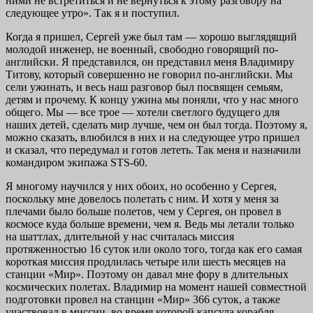
ними не встретиться и не вернуться к этому разговору на
следующее утро». Так я и поступил.
Когда я пришел, Сергей уже был там — хорошо выглядящий
молодой инженер, не военный, свободно говорящий по-
английски. Я представился, он представил меня Владимиру
Титову, который совершенно не говорил по-английски. Мы
сели ужинать, и весь наш разговор был посвящен семьям,
детям и прочему. К концу ужина мы поняли, что у нас много
общего. Мы — все трое — хотели светлого будущего для
наших детей, сделать мир лучше, чем он был тогда. Поэтому я,
можно сказать, влюбился в них и на следующее утро пришел
и сказал, что передумал и готов лететь. Так меня и назначили
командиром экипажа STS-60.
Я многому научился у них обоих, но особенно у Сергея,
поскольку мне довелось полетать с ним. И хотя у меня за
плечами было больше полетов, чем у Сергея, он провел в
космосе куда больше времени, чем я. Ведь мы летали только
на шаттлах, длительной у нас считалась миссия
протяженностью 16 суток или около того, тогда как его самая
короткая миссия продлилась четыре или шесть месяцев на
станции «Мир». Поэтому он давал мне фору в длительных
космических полетах. Владимир на момент нашей совместной
подготовки провел на станции «Мир» 366 суток, а также
участвовал в миссии, во время которой капсула корабля