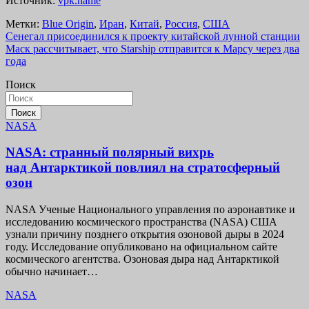
Источник:
vpk.name
Метки:
Blue Origin
,
Иран
,
Китай
,
Россия
,
США
Навигация
Сенегал присоединился к проекту китайской лунной станции
Маск рассчитывает, что Starship отправится к Марсу через два
по
года
записям
Поиск
Поиск
NASA
NASA: странный полярный вихрь
над Антарктикой повлиял на стратосферный
озон
NASA Ученые Национального управления по аэронавтике и
исследованию космического пространства (NASA) США
узнали причину позднего открытия озоновой дыры в 2024
году. Исследование опубликовано на официальном сайте
космического агентства. Озоновая дыра над Антарктикой
обычно начинает…
NASA