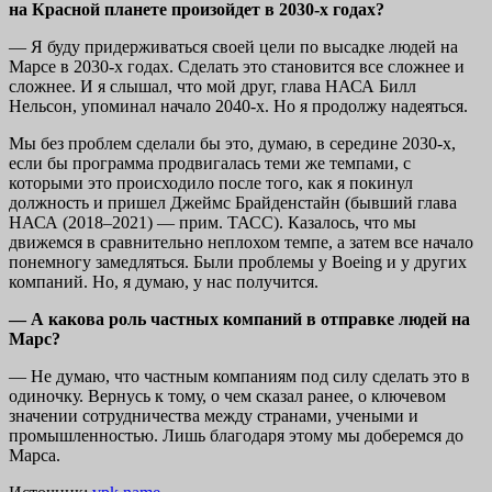
на Красной планете произойдет в 2030-х годах?
— Я буду придерживаться своей цели по высадке людей на
Марсе в 2030-х годах. Сделать это становится все сложнее и
сложнее. И я слышал, что мой друг, глава НАСА Билл
Нельсон, упоминал начало 2040-х. Но я продолжу надеяться.
Мы без проблем сделали бы это, думаю, в середине 2030-х,
если бы программа продвигалась теми же темпами, с
которыми это происходило после того, как я покинул
должность и пришел Джеймс Брайденстайн (бывший глава
НАСА (2018–2021) — прим. ТАСС). Казалось, что мы
движемся в сравнительно неплохом темпе, а затем все начало
понемногу замедляться. Были проблемы у Boeing и у других
компаний. Но, я думаю, у нас получится.
— А какова роль частных компаний в отправке людей на
Марс?
— Не думаю, что частным компаниям под силу сделать это в
одиночку. Вернусь к тому, о чем сказал ранее, о ключевом
значении сотрудничества между странами, учеными и
промышленностью. Лишь благодаря этому мы доберемся до
Марса.