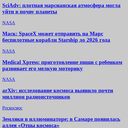
SciAdv: плотная марсианская атмосфера могла
уйти в почву планеты
NASA
Маск: SpaceX может отправить на Марс
беспилотные корабли Starship до 2026 года
NASA
Medical Xpress: приготовление пищи с ребенком
развивает его мелкую моторику
NASA
arXiv: исследование космоса выявило почти
миллион радиоисточников
Роскосмос
Земляки в иллюминаторе: в Самаре появилась
аллея «Отцы космоса»