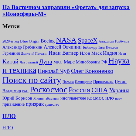
На Восточном заправили «Фрегат» для запуска
«Ионосферы-М»
Метки
NASA
SpaceX
Boeing
2020-й год
Blue Origin
Александр Горбунов
Алексей Овчинин
Александр Гребенкин
Байконур
Билл Нельсон
Иван Вагнер
Индия
Илон Маск
Германия
Иран
Дмитрий Петелин
Наука
Китай
Луна
Марс
Минoбороны РФ
МКС
Лев Зеленый
и техника
Олег Кононенко
Николай Чуб
Поиск по сайту
Путин
Пришельцы
Польша
Похищение
Роскосмос
Россия
США
Украина
Владимир
РАН
космос
нло
Юрий Борисов
инопланетяне
абдукция
Япония
перу
призрак
привидение
существо
НЛО
НЛО