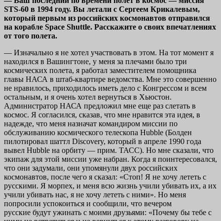
— Ваш последний по времени полет в космос — миссия
STS-60 в 1994 году. Вы летали с Сергеем Крикалевым,
который первым из российских космонавтов отправился
на корабле Space Shuttle. Расскажите о своих впечатлениях
от того полета.
— Изначально я не хотел участвовать в этом. На тот момент я
находился в Вашингтоне, у меня за плечами было три
космических полета, я работал заместителем помощника
главы НАСА в штаб-квартире ведомства. Мне это совершенно
не нравилось, приходилось иметь дело с Конгрессом и всем
остальным, и я очень хотел вернуться в Хьюстон.
Администратор НАСА предложил мне еще раз слетать в
космос. Я согласился, сказав, что мне нравится эта идея, в
надежде, что меня назначат командиром миссии по
обслуживанию космического телескопа Hubble (Болден
пилотировал шаттл Discovery, который в апреле 1990 года
вывел Hubble на орбиту — прим. ТАСС). Но мне сказали, что
экипаж для этой миссии уже набран. Когда я поинтересовался,
что они задумали, они упомянули двух российских
космонавтов, после чего я сказал: «Стоп! Я не хочу лететь с
русскими. Я морпех, и меня всю жизнь учили убивать их, а их
учили убивать нас, я не хочу лететь с ними». Но меня
попросили успокоиться и сообщили, что вечером
русские будут ужинать с моими друзьями: «Почему бы тебе с