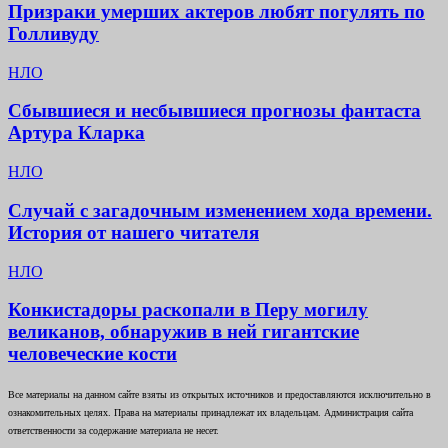
Призраки умерших актеров любят погулять по
Голливуду
НЛО
Сбывшиеся и несбывшиеся прогнозы фантаста
Артура Кларка
НЛО
Случай с загадочным изменением хода времени.
История от нашего читателя
НЛО
Конкистадоры раскопали в Перу могилу
великанов, обнаружив в ней гигантские
человеческие кости
Все материалы на данном сайте взяты из открытых источников и предоставляются исключительно в
ознакомительных целях. Права на материалы принадлежат их владельцам. Администрация сайта
ответственности за содержание материала не несет.