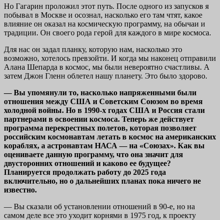
Но Гагарин проложил этот путь. После одного из запусков я
побывал в Москве и осознал, насколько его там чтят, какое
влияние он оказал на космическую программу, на обычаи и
традиции. Он своего рода герой для каждого в мире космоса.
Для нас он задал планку, которую нам, насколько это
возможно, хотелось превзойти. И когда мы наконец отправили
Алана Шепарда в космос, мы были невероятно счастливы. А
затем Джон Гленн облетел нашу планету. Это было здорово.
— Вы упомянули то, насколько напряженными были
отношения между США и Советским Союзом во время
холодной войны. Но в 1990-х годах США и Россия стали
партнерами в освоении космоса. Теперь же действует
программа перекрестных полетов, которая позволяет
российским космонавтам летать в космос на американских
кораблях, а астронавтам НАСА — на «Союзах». Как вы
оцениваете данную программу, что она значит для
двусторонних отношений и каково ее будущее?
Планируется продолжать работу до 2025 года
включительно, но о дальнейших планах пока ничего не
известно.
— Вы сказали об установлении отношений в 90-е, но на
самом деле все это уходит корнями в 1975 год, к проекту