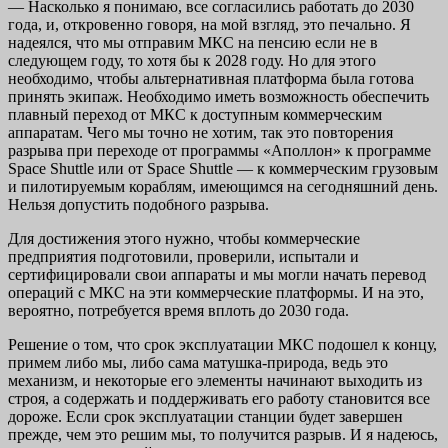
— Насколько я понимаю, все согласились работать до 2030
года, и, откровенно говоря, на мой взгляд, это печально. Я
надеялся, что мы отправим МКС на пенсию если не в
следующем году, то хотя бы к 2028 году. Но для этого
необходимо, чтобы альтернативная платформа была готова
принять экипаж. Необходимо иметь возможность обеспечить
плавный переход от МКС к доступным коммерческим
аппаратам. Чего мы точно не хотим, так это повторения
разрыва при переходе от программы «Аполлон» к программе
Space Shuttle или от Space Shuttle — к коммерческим грузовым
и пилотируемым кораблям, имеющимся на сегодняшний день.
Нельзя допустить подобного разрыва.
Для достижения этого нужно, чтобы коммерческие
предприятия подготовили, проверили, испытали и
сертифицировали свои аппараты и мы могли начать перевод
операций с МКС на эти коммерческие платформы. И на это,
вероятно, потребуется время вплоть до 2030 года.
Решение о том, что срок эксплуатации МКС подошел к концу,
примем либо мы, либо сама матушка-природа, ведь это
механизм, и некоторые его элементы начинают выходить из
строя, а содержать и поддерживать его работу становится все
дороже. Если срок эксплуатации станции будет завершен
прежде, чем это решим мы, то получится разрыв. И я надеюсь,