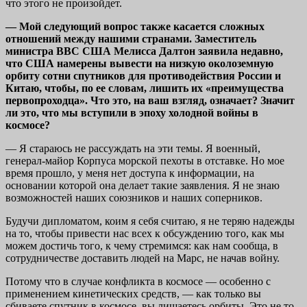
что этого не произойдет.
— Мой следующий вопрос также касается сложных
отношений между нашими странами. Заместитель
министра ВВС США Мелисса Далтон заявила недавно,
что США намерены вывести на низкую околоземную
орбиту сотни спутников для противодействия России и
Китаю, чтобы, по ее словам, лишить их «преимущества
первопроходца». Что это, на ваш взгляд, означает? Значит
ли это, что мы вступили в эпоху холодной войны в
космосе?
— Я стараюсь не рассуждать на эти темы. Я военный,
генерал-майор Корпуса морской пехоты в отставке. Но мое
время прошло, у меня нет доступа к информации, на
основании которой она делает такие заявления. Я не знаю
возможностей наших союзников и наших соперников.
Будучи дипломатом, коим я себя считаю, я не теряю надежды
на то, чтобы привести нас всех к обсуждению того, как мы
можем достичь того, к чему стремимся: как нам сообща, в
сотрудничестве доставить людей на Марс, не начав войну.
Потому что в случае конфликта в космосе — особенно с
применением кинетических средств, — как только вы
сбиваете спутник в космосе, вы лишаетесь орбиты. Это не то