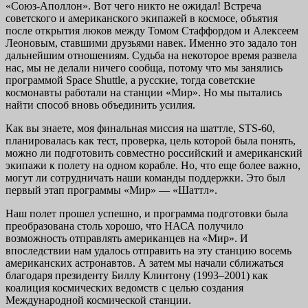
«Союз-Аполлон». Вот чего никто не ожидал! Встреча
советского и американского экипажей в космосе, объятия
после открытия люков между Томом Стаффордом и Алексеем
Леоновым, ставшими друзьями навек. Именно это задало тон
дальнейшим отношениям. Судьба на некоторое время развела
нас, мы не делали ничего сообща, потому что мы занялись
программой Space Shuttle, а русские, тогда советские
космонавты работали на станции «Мир». Но мы пытались
найти способ вновь объединить усилия.
Как вы знаете, моя финальная миссия на шаттле, STS-60,
планировалась как тест, проверка, цель которой была понять,
можно ли подготовить совместно российский и американский
экипажи к полету на одном корабле. Но, что еще более важно,
могут ли сотрудничать наши команды поддержки. Это был
первый этап программы «Мир» — «Шаттл».
Наш полет прошел успешно, и программа подготовки была
преобразована столь хорошо, что НАСА получило
возможность отправлять американцев на «Мир». И
впоследствии нам удалось отправить на эту станцию восемь
американских астронавтов. А затем мы начали сближаться
благодаря президенту Биллу Клинтону (1993–2001) как
коалиция космических ведомств с целью создания
Международной космической станции.