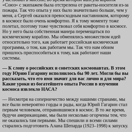
«Союз» с экипажем была отстрелена от ракеты-носителя из-за
пожара. Так что опыта у них было значительно больше, чем у
меня, а Сергей оказался превосходным наставником, которому
в космосе было очень комфортно. Я к тому моменту тоже
полетал, поэтому тоже чувствовал себя комфортно в космосе.
Но у него была собственная манера перемещаться по
космическому кораблю. Мы обменялись множеством идей
относительно того, как работает российская космическая
программа, о том, как работаем мы. Так что нам обоим
пришлось приспособиться к тому, как работают наши
системы.
— К слову о российских и советских космонавтах. В этом
году Юрию Гагарину исполнилось бы 90 лет. Могли бы вы
рассказать, что его имя значит для вас лично и для мира?
Какие уроки из богатейшего опыта России в изучении
космоса извлекло НАСА?
— Несмотря на соперничество между нашими странами, мы
все были невероятно горды и рады, когда Юрий Гагарин стал
первым человеком, отправившимся в космос. В то же время,
будучи американцами, мы были несколько огорчены тем, что
не оказались там первыми. Мы спешили и всеми силами
старались подготовить Алана Шепарда (1923–1998) к запуску.