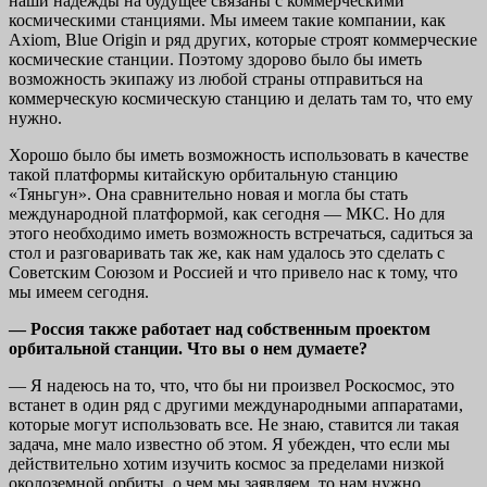
наши надежды на будущее связаны с коммерческими
космическими станциями. Мы имеем такие компании, как
Axiom, Blue Origin и ряд других, которые строят коммерческие
космические станции. Поэтому здорово было бы иметь
возможность экипажу из любой страны отправиться на
коммерческую космическую станцию и делать там то, что ему
нужно.
Хорошо было бы иметь возможность использовать в качестве
такой платформы китайскую орбитальную станцию
«Тяньгун». Она сравнительно новая и могла бы стать
международной платформой, как сегодня — МКС. Но для
этого необходимо иметь возможность встречаться, садиться за
стол и разговаривать так же, как нам удалось это сделать с
Советским Союзом и Россией и что привело нас к тому, что
мы имеем сегодня.
— Россия также работает над собственным проектом
орбитальной станции. Что вы о нем думаете?
— Я надеюсь на то, что, что бы ни произвел Роскосмос, это
встанет в один ряд с другими международными аппаратами,
которые могут использовать все. Не знаю, ставится ли такая
задача, мне мало известно об этом. Я убежден, что если мы
действительно хотим изучить космос за пределами низкой
околоземной орбиты, о чем мы заявляем, то нам нужно