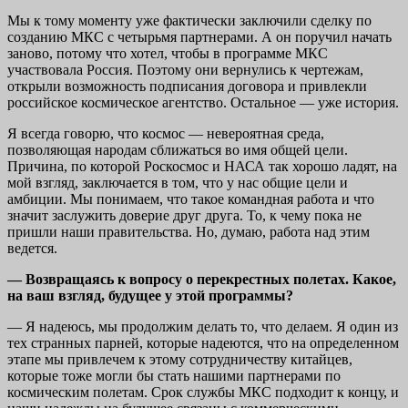
Мы к тому моменту уже фактически заключили сделку по
созданию МКС с четырьмя партнерами. А он поручил начать
заново, потому что хотел, чтобы в программе МКС
участвовала Россия. Поэтому они вернулись к чертежам,
открыли возможность подписания договора и привлекли
российское космическое агентство. Остальное — уже история.
Я всегда говорю, что космос — невероятная среда,
позволяющая народам сближаться во имя общей цели.
Причина, по которой Роскосмос и НАСА так хорошо ладят, на
мой взгляд, заключается в том, что у нас общие цели и
амбиции. Мы понимаем, что такое командная работа и что
значит заслужить доверие друг друга. То, к чему пока не
пришли наши правительства. Но, думаю, работа над этим
ведется.
— Возвращаясь к вопросу о перекрестных полетах. Какое,
на ваш взгляд, будущее у этой программы?
— Я надеюсь, мы продолжим делать то, что делаем. Я один из
тех странных парней, которые надеются, что на определенном
этапе мы привлечем к этому сотрудничеству китайцев,
которые тоже могли бы стать нашими партнерами по
космическим полетам. Срок службы МКС подходит к концу, и