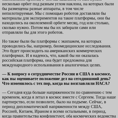
несколько орбит под разным углом наклона, на которых были
бы размещены разные аппараты, в том числе
непилотируемые. Мы с помощью роботов доставляли бы
материалы для экспериментов на такие платформы, они бы
находились на околоземной орбите месяц, год или столько,
сколько нужно. Потом мы бы их забирали сами или
отправляли бы для этого роботов.
Но также были бы платформы с экипажем, на которых
проводились бы, например, биомедицинские исследования.
Это будет происходить на американских коммерческих
платформах. И я надеюсь, что, какой бы ни оказалась
российская платформа, она будет предложена для
международного использования в аналогичных целях.
— К вопросу о сотрудничестве России и США в космосе,
как вы оцениваете положение дел на сегодняшний день?
Что изменилось с тех пор, когда вы возглавляли НАСА?
— Сегодня куда больше напряженности по сравнению с тем
временем, когда я летал в космос вместе с Сергеем. Тогда наше
партнерство, если позволите, было на подъеме. Сейчас, в
период дипломатической напряженности между США,
Россией, Китаем, Ираном и всеми остальными, в период,
когда правительства конфликтуют, оба космических ведомства