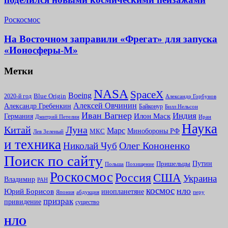
Роскосмос
На Восточном заправили «Фрегат» для запуска
«Ионосферы-М»
Метки
NASA
SpaceX
Boeing
2020-й год
Blue Origin
Александр Горбунов
Алексей Овчинин
Александр Гребенкин
Байконур
Билл Нельсон
Иван Вагнер
Индия
Илон Маск
Германия
Иран
Дмитрий Петелин
Наука
Китай
Луна
Марс
Минoбороны РФ
МКС
Лев Зеленый
и техника
Олег Кононенко
Николай Чуб
Поиск по сайту
Путин
Пришельцы
Польша
Похищение
Роскосмос
Россия
США
Украина
Владимир
РАН
космос
нло
Юрий Борисов
инопланетяне
абдукция
Япония
перу
призрак
привидение
существо
НЛО