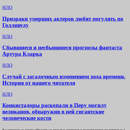
НЛО
Призраки умерших актеров любят погулять по
Голливуду
НЛО
Сбывшиеся и несбывшиеся прогнозы фантаста
Артура Кларка
НЛО
Случай с загадочным изменением хода времени.
История от нашего читателя
НЛО
Конкистадоры раскопали в Перу могилу
великанов, обнаружив в ней гигантские
человеческие кости
Все материалы на данном сайте взяты из открытых источников и предоставляются исключительно в