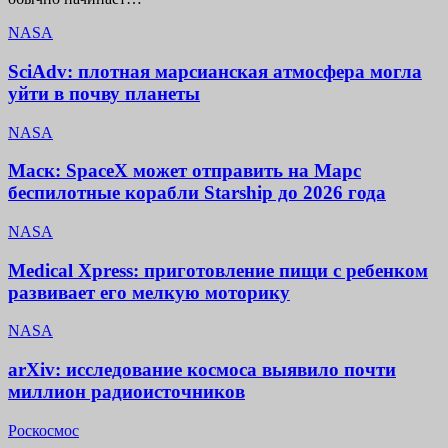
NASA
SciAdv: плотная марсианская атмосфера могла
уйти в почву планеты
NASA
Маск: SpaceX может отправить на Марс
беспилотные корабли Starship до 2026 года
NASA
Medical Xpress: приготовление пищи с ребенком
развивает его мелкую моторику
NASA
arXiv: исследование космоса выявило почти
миллион радиоисточников
Роскосмос