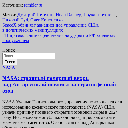
Источник:
rambler.ru
Метки:
Дмитрий Петелин
,
Иван Вагнер
,
Наука и техника
,
Николай Чуб
,
Олег Кононенко
Навигация
SpaceX обвиняет авиационное управление США
в политических манипуляциях
по
ЕП призвал снять ограничения на удары по РФ западным
записям
вооружением
Поиск
Поиск
NASA
NASA: странный полярный вихрь
над Антарктикой повлиял на стратосферный
озон
NASA Ученые Национального управления по аэронавтике и
исследованию космического пространства (NASA) США
узнали причину позднего открытия озоновой дыры в 2024
году. Исследование опубликовано на официальном сайте
космического агентства. Озоновая дыра над Антарктикой
обычно начинает…