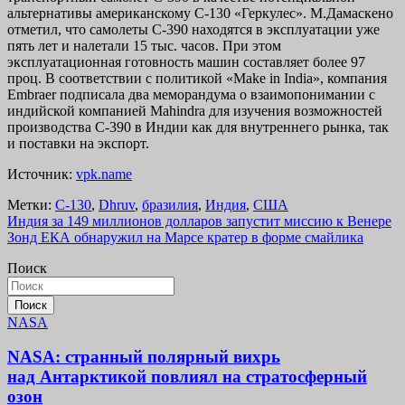
альтернативы американскому C-130 «Геркулес». М.Дамаскено
отметил, что самолеты C-390 находятся в эксплуатации уже
пять лет и налетали 15 тыс. часов. При этом
эксплуатационная готовность машин составляет более 97
проц. В соответствии с политикой «Make in India», компания
Embraer подписала два меморандума о взаимопонимании с
индийской компанией Mahindra для изучения возможностей
производства C-390 в Индии как для внутреннего рынка, так
и поставки на экспорт.
Источник:
vpk.name
Метки:
C-130
,
Dhruv
,
бразилия
,
Индия
,
США
Навигация
Индия за 149 миллионов долларов запустит миссию к Венере
Зонд ЕКА обнаружил на Марсе кратер в форме смайлика
по
Поиск
записям
Поиск
NASA
NASA: странный полярный вихрь
над Антарктикой повлиял на стратосферный
озон