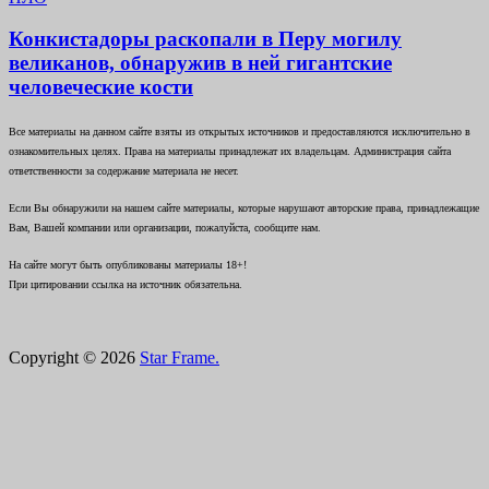
Конкистадоры раскопали в Перу могилу
великанов, обнаружив в ней гигантские
человеческие кости
Все материалы на данном сайте взяты из открытых источников и предоставляются исключительно в
ознакомительных целях. Права на материалы принадлежат их владельцам. Администрация сайта
ответственности за содержание материала не несет.
Если Вы обнаружили на нашем сайте материалы, которые нарушают авторские права, принадлежащие
Вам, Вашей компании или организации, пожалуйста, сообщите нам.
На сайте могут быть опубликованы материалы 18+!
При цитировании ссылка на источник обязательна.
Copyright © 2026
Star Frame.