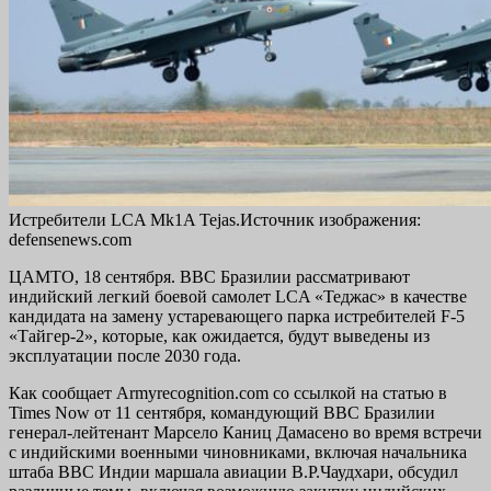
Истребители LCA Mk1A Tejas.Источник изображения:
defensenews.com
ЦАМТО, 18 сентября. ВВС Бразилии рассматривают
индийский легкий боевой самолет LCA «Теджас» в качестве
кандидата на замену устаревающего парка истребителей F-5
«Тайгер-2», которые, как ожидается, будут выведены из
эксплуатации после 2030 года.
Как сообщает Armyrecognition.com со ссылкой на статью в
Times Now от 11 сентября, командующий ВВС Бразилии
генерал-лейтенант Марсело Каниц Дамасено во время встречи
с индийскими военными чиновниками, включая начальника
штаба ВВС Индии маршала авиации В.Р.Чаудхари, обсудил