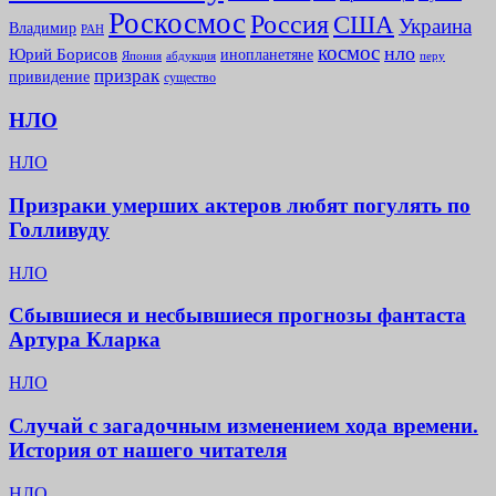
Роскосмос
Россия
США
Украина
Владимир
РАН
космос
нло
Юрий Борисов
инопланетяне
абдукция
Япония
перу
призрак
привидение
существо
НЛО
НЛО
Призраки умерших актеров любят погулять по
Голливуду
НЛО
Сбывшиеся и несбывшиеся прогнозы фантаста
Артура Кларка
НЛО
Случай с загадочным изменением хода времени.
История от нашего читателя
НЛО