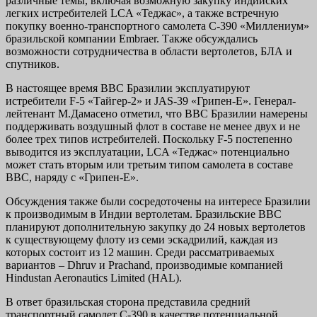
различные темы, включая возможную закупку индийских
легких истребителей LCA «Теджас», а также встречную
покупку военно-транспортного самолета C-390 «Миллениум»
бразильской компании Embraer. Также обсуждались
возможности сотрудничества в области вертолетов, БЛА и
спутников.
В настоящее время ВВС Бразилии эксплуатируют
истребители F-5 «Тайгер-2» и JAS-39 «Грипен-E». Генерал-
лейтенант М.Дамасено отметил, что ВВС Бразилии намерены
поддерживать воздушный флот в составе не менее двух и не
более трех типов истребителей. Поскольку F-5 постепенно
выводится из эксплуатации, LCA «Теджас» потенциально
может стать вторым или третьим типом самолета в составе
ВВС, наряду с «Грипен-E».
Обсуждения также были сосредоточены на интересе Бразилии
к производимым в Индии вертолетам. Бразильские ВВС
планируют дополнительную закупку до 24 новых вертолетов
к существующему флоту из семи эскадрилий, каждая из
которых состоит из 12 машин. Среди рассматриваемых
вариантов – Dhruv и Prachand, производимые компанией
Hindustan Aeronautics Limited (HAL).
В ответ бразильская сторона представила средний
транспортный самолет C-390 в качестве потенциальной