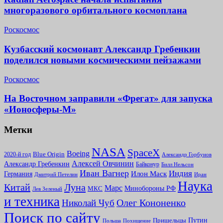
многоразового орбитального космоплана
Роскосмос
Кузбасский космонавт Александр Гребенкин
поделился новыми космическими пейзажами
Роскосмос
На Восточном заправили «Фрегат» для запуска
«Ионосферы-М»
Метки
NASA
SpaceX
Boeing
2020-й год
Blue Origin
Александр Горбунов
Алексей Овчинин
Александр Гребенкин
Байконур
Билл Нельсон
Иван Вагнер
Индия
Илон Маск
Германия
Иран
Дмитрий Петелин
Наука
Китай
Луна
Марс
Минoбороны РФ
МКС
Лев Зеленый
и техника
Олег Кононенко
Николай Чуб
Поиск по сайту
Путин
Пришельцы
Польша
Похищение