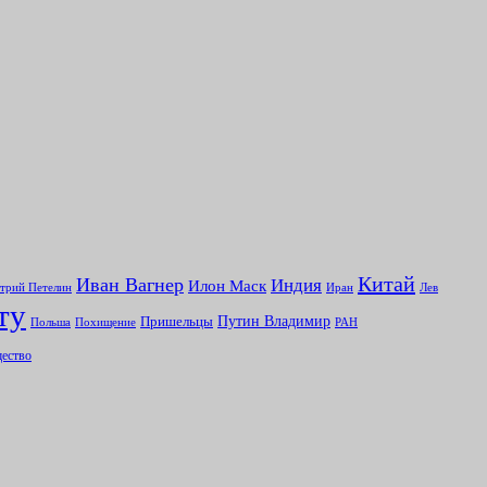
Китай
Иван Вагнер
Индия
Илон Маск
Иран
Лев
трий Петелин
ту
Путин Владимир
Пришельцы
Польша
Похищение
РАН
ество