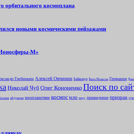
го орбитального космоплана
елился новыми космическими пейзажами
«Ионосферы-М»
Алексей Овчинин
ександр Гребенкин
Германия
Байконур
Билл Нельсон
Дми
Поиск по сай
ка
Олег Кононенко
Николай Чуб
космос
нло
призрак
инопланетяне
привидение
сущ
абдукция
пония
перу
олливуду