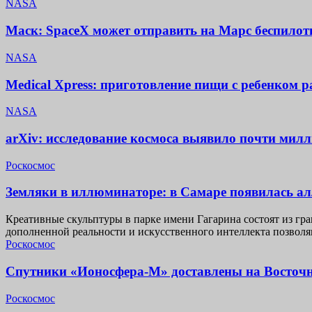
NASA
Маск: SpaceX может отправить на Марс беспилотн
NASA
Medical Xpress: приготовление пищи с ребенком 
NASA
arXiv: исследование космоса выявило почти мил
Роскосмос
Земляки в иллюминаторе: в Самаре появилась а
Креативные скульптуры в парке имени Гагарина состоят из гр
дополненной реальности и искусственного интеллекта позвол
Роскосмос
Спутники «Ионосфера-М» доставлены на Восточ
Роскосмос