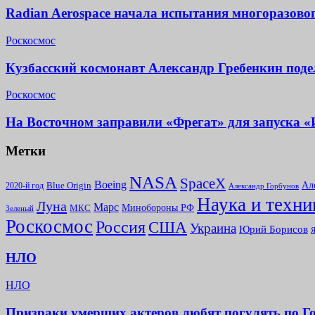
Radian Aerospace начала испытания многоразово
Роскосмос
Кузбасский космонавт Александр Гребенкин под
Роскосмос
На Восточном заправили «Фрегат» для запуска 
Метки
NASA
SpaceX
Boeing
Ал
2020-й год
Blue Origin
Александр Горбунов
Наука и техни
Луна
Марс
Минoбороны РФ
МКС
Зеленый
Роскосмос
Россия
США
Украина
Юрий Борисов
Я
НЛО
НЛО
Призраки умерших актеров любят погулять по Г