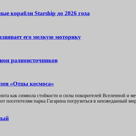
ые корабли Starship до 2026 года
развивает его мелкую моторику
лион радиоисточников
ллея «Отцы космоса»
анита как символа стойкости и силы покорителей Вселенной и м
яют посетителям парка Гагарина погрузиться в неизведанный м
ный