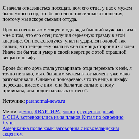
Я начала отказываться посещать дом его отца, у нас с мужем
было много ссор, это были очень токсичные отношения,
поэтому мы вскоре съехали оттуда.
Прошло несколько месяцев и однажды бывший муж рассказал
мне о том, что его отец получил серьезную травму в этой
квартире. Он поскользнулся, упал и ударился головой так
сильно, что теперь ему была нужна помощь сторонних людей.
Иначе он бы так и умер в своей квартире с этой страшной
вещью в шкафу.
Вроде бы его дочь стала уговаривать отца переехать к ней, я
точно не знаю, мы с бывшим мужем в тот момент уже мало
разговаривали. Однако я подозреваю, что та вещь в шкафу
переехала вместе с ним, она была так сильно к нему
привязана, она подпитывалась от него".
Источник:
paranormal-news.ru
Метки:
демон
,
КВАРТИРА
,
монстр
,
существо
,
шкаф
Навигация
В США встревожились из-за планов Китая по освоению
Луны
по
Американка после комы заговорила с новозеландским
записям
акцентом