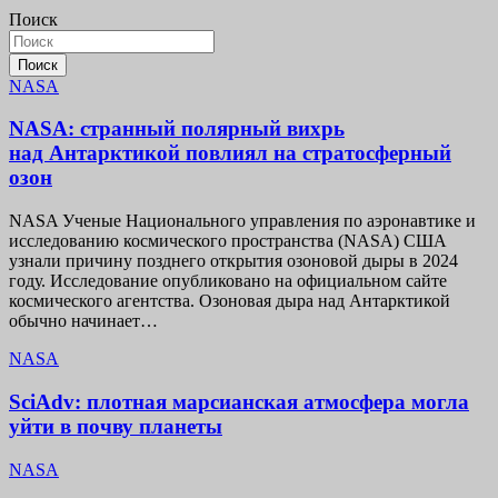
Поиск
Поиск
NASA
NASA: странный полярный вихрь
над Антарктикой повлиял на стратосферный
озон
NASA Ученые Национального управления по аэронавтике и
исследованию космического пространства (NASA) США
узнали причину позднего открытия озоновой дыры в 2024
году. Исследование опубликовано на официальном сайте
космического агентства. Озоновая дыра над Антарктикой
обычно начинает…
NASA
SciAdv: плотная марсианская атмосфера могла
уйти в почву планеты
NASA