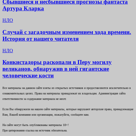
Сбывшиеся и несбывшиеся прогнозы фантаста
Артура Кларка
НЛО
Случай с загадочным изменением хода времени.
История от нашего читателя
НЛО
Конкистадоры раскопали в Перу могилу
великанов, обнаружив в ней гигантские
человеческие кости
Все материалы на данном сайте взяты из открытых источников и предоставляются исключительно в
ознакомительных целях. Права на материалы принадлежат их владельцам. Администрация сайта
ответственности за содержание материала не несет.
Если Вы обнаружили на нашем сайте материалы, которые нарушают авторские права, принадлежащие
Вам, Вашей компании или организации, пожалуйста, сообщите нам.
На сайте могут быть опубликованы материалы 18+!
При цитировании ссылка на источник обязательна.