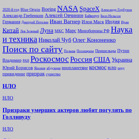
NASA
SpaceX
Boeing
2020-й год
Blue Origin
Александр Горбунов
Алексей Овчинин
Александр Гребенкин
Байконур
Билл Нельсон
Иван Вагнер
Индия
Илон Маск
Германия
Иран
Дмитрий Петелин
Наука
Китай
Луна
Марс
Минoбороны РФ
МКС
Лев Зеленый
и техника
Олег Кононенко
Николай Чуб
Поиск по сайту
Путин
Пришельцы
Польша
Похищение
Роскосмос
Россия
США
Украина
Владимир
РАН
космос
нло
Юрий Борисов
инопланетяне
абдукция
Япония
перу
призрак
привидение
существо
НЛО
НЛО
Призраки умерших актеров любят погулять по
Голливуду
НЛО