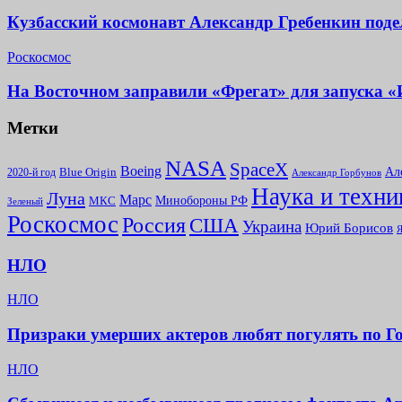
Кузбасский космонавт Александр Гребенкин под
Роскосмос
На Восточном заправили «Фрегат» для запуска 
Метки
NASA
SpaceX
Boeing
Ал
2020-й год
Blue Origin
Александр Горбунов
Наука и техни
Луна
Марс
Минoбороны РФ
МКС
Зеленый
Роскосмос
Россия
США
Украина
Юрий Борисов
Я
НЛО
НЛО
Призраки умерших актеров любят погулять по Г
НЛО