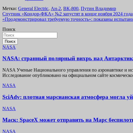
Метки:
General Electric
,
Ан-2
,
ВК-800
,
Путин Владимир
Навигация
Спутник «Кондор-ФКА» №2 запустят в конце ноября 2024 года
«Продемонстрировал требуемую точность»: показаны испытания
по
Поиск
записям
Поиск
NASA
NASA: странный полярный вихрь над Антарктико
NASA Ученые Национального управления по аэронавтике и ис
Исследование опубликовано на официальном сайте космическо
NASA
SciAdv: плотная марсианская атмосфера могла уй
NASA
Маск: SpaceX может отправить на Марс беспилотн
NASA