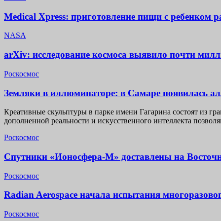
Medical Xpress: приготовление пищи с ребенком 
NASA
arXiv: исследование космоса выявило почти мил
Роскосмос
Земляки в иллюминаторе: в Самаре появилась а
Креативные скульптуры в парке имени Гагарина состоят из гр
дополненной реальности и искусственного интеллекта позвол
Роскосмос
Спутники «Ионосфера-М» доставлены на Восточ
Роскосмос
Radian Aerospace начала испытания многоразово
Роскосмос