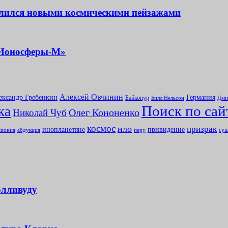
елился новыми космическими пейзажами
«Ионосферы-М»
Алексей Овчинин
ександр Гребенкин
Германия
Байконур
Билл Нельсон
Дми
Поиск по сай
ка
Олег Кононенко
Николай Чуб
космос
нло
призрак
инопланетяне
привидение
сущ
абдукция
пония
перу
олливуду