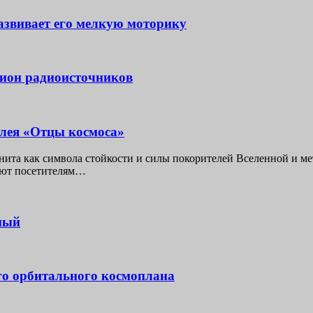
развивает его мелкую моторику
лион радиоисточников
ллея «Отцы космоса»
анита как символа стойкости и силы покорителей Вселенной и м
яют посетителям…
ный
го орбитального космоплана