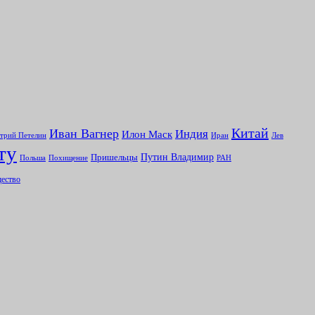
Китай
Иван Вагнер
Индия
Илон Маск
Иран
Лев
трий Петелин
ту
Путин Владимир
Пришельцы
Польша
Похищение
РАН
ество