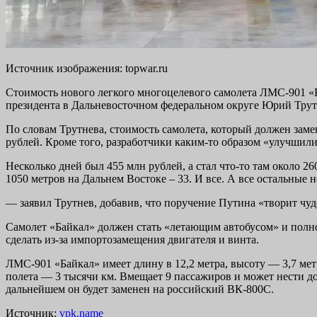
Источник изображения: topwar.ru
Стоимость нового легкого многоцелевого самолета ЛМС-901 «Б
президента в Дальневосточном федеральном округе Юрий Трут
По словам Трутнева, стоимость самолета, который должен заме
рублей. Кроме того, разработчики каким-то образом «улучшили»
Несколько дней был 455 млн рублей, а стал что-то там около 26
1050 метров на Дальнем Востоке – 33. И все. А все остальные не
— заявил Трутнев, добавив, что поручение Путина «творит чуд
Самолет «Байкал» должен стать «летающим автобусом» и полн
сделать из-за импортозамещения двигателя и винта.
ЛМС-901 «Байкал» имеет длину в 12,2 метра, высоту — 3,7 мет
полета — 3 тысячи км. Вмещает 9 пассажиров и может нести до 
дальнейшем он будет заменен на российский ВК-800С.
Источник:
vpk.name