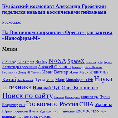
Кузбасский космонавт Александр Гребенкин
поделился новыми космическими пейзажами
Роскосмос
На Восточном заправили «Фрегат» для запуска
«Ионосферы-М»
Метки
NASA
SpaceX
Boeing
2020-й год
Blue Origin
Александр Горбунов
Алексей Овчинин
Александр Гребенкин
Байконур
Билл Нельсон
Иван Вагнер
Индия
Илон Маск
Германия
Иран
Дмитрий Петелин
Наука
Китай
Луна
Марс
Минoбороны РФ
МКС
Лев Зеленый
и техника
Олег Кононенко
Николай Чуб
Поиск по сайту
Путин
Пришельцы
Польша
Похищение
Роскосмос
Россия
США
Украина
Владимир
РАН
космос
нло
Юрий Борисов
инопланетяне
абдукция
Япония
перу
призрак
привидение
существо