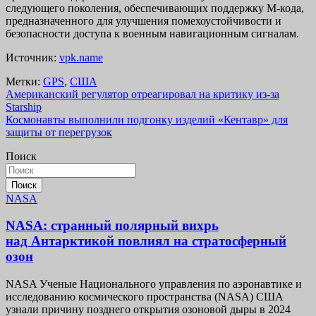
следующего поколения, обеспечивающих поддержку M-кода,
предназначенного для улучшения помехоустойчивости и
безопасности доступа к военным навигационным сигналам.
Источник:
vpk.name
Метки:
GPS
,
США
Навигация
Американский регулятор отреагировал на критику из-за
Starship
по
Космонавты выполнили подгонку изделий «Кентавр» для
записям
защиты от перегрузок
Поиск
Поиск
NASA
NASA: странный полярный вихрь
над Антарктикой повлиял на стратосферный
озон
NASA Ученые Национального управления по аэронавтике и
исследованию космического пространства (NASA) США
узнали причину позднего открытия озоновой дыры в 2024