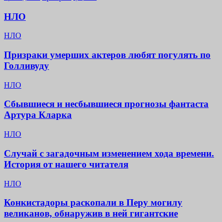
НЛО
НЛО
Призраки умерших актеров любят погулять по
Голливуду
НЛО
Сбывшиеся и несбывшиеся прогнозы фантаста
Артура Кларка
НЛО
Случай с загадочным изменением хода времени.
История от нашего читателя
НЛО
Конкистадоры раскопали в Перу могилу
великанов, обнаружив в ней гигантские