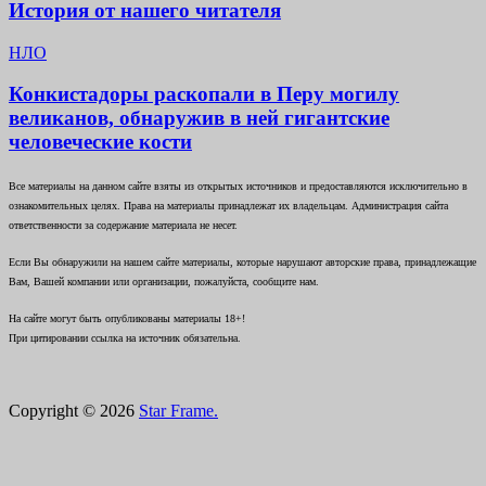
История от нашего читателя
НЛО
Конкистадоры раскопали в Перу могилу
великанов, обнаружив в ней гигантские
человеческие кости
Все материалы на данном сайте взяты из открытых источников и предоставляются исключительно в
ознакомительных целях. Права на материалы принадлежат их владельцам. Администрация сайта
ответственности за содержание материала не несет.
Если Вы обнаружили на нашем сайте материалы, которые нарушают авторские права, принадлежащие
Вам, Вашей компании или организации, пожалуйста, сообщите нам.
На сайте могут быть опубликованы материалы 18+!
При цитировании ссылка на источник обязательна.
Copyright © 2026
Star Frame.