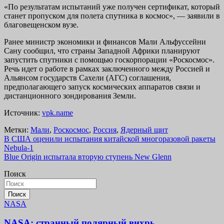
«По результатам испытаний уже получен сертификат, который
станет пропуском для полета спутника в космос», — заявили в
благовещенском вузе.
Ранее министр экономики и финансов Мали Альфуссейни
Сану сообщил, что страны Западной Африки планируют
запустить спутники с помощью госкорпорации «Роскосмос».
Речь идет о работе в рамках заключенного между Россией и
Альянсом государств Сахели (АГС) соглашения,
предполагающего запуск космических аппаратов связи и
дистанционного зондирования Земли.
Источник:
vpk.name
Метки:
Мали
,
Роскосмос
,
Россия
,
Ядерный щит
Навигация
В США оценили испытания китайской многоразовой ракеты
Nebula-1
по
Blue Origin испытала вторую ступень New Glenn
записям
Поиск
Поиск
NASA
NASA: странный полярный вихрь