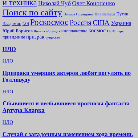
и техника
Олег Кононенко
Николай Чуб
Поиск по сайту
Путин
Пришельцы
Польша
Похищение
Роскосмос
Россия
США
Украина
Владимир
РАН
космос
нло
Юрий Борисов
инопланетяне
абдукция
Япония
перу
призрак
привидение
существо
НЛО
НЛО
Призраки умерших актеров любят погулять по
Голливуду
НЛО
Сбывшиеся и несбывшиеся прогнозы фантаста
Артура Кларка
НЛО
Случай с загадочным изменением хода времени.