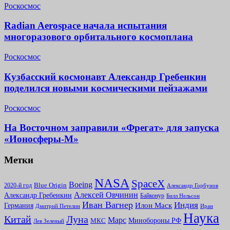
Роскосмос
Radian Aerospace начала испытания
многоразового орбитального космоплана
Роскосмос
Кузбасский космонавт Александр Гребенкин
поделился новыми космическими пейзажами
Роскосмос
На Восточном заправили «Фрегат» для запуска
«Ионосферы-М»
Метки
NASA
SpaceX
Boeing
2020-й год
Blue Origin
Александр Горбунов
Алексей Овчинин
Александр Гребенкин
Байконур
Билл Нельсон
Иван Вагнер
Индия
Илон Маск
Германия
Иран
Дмитрий Петелин
Наука
Китай
Луна
Марс
Минoбороны РФ
МКС
Лев Зеленый