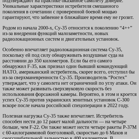
подтверждают на практике оказанное самолету доверие.
Уникальные характеристики истребителя смешанного
поколения в сочетании с проверенной боевой мощью
гарантируют, что забвение в ближайшее время ему не грозит.
Родом из начала 2000-х, Су-35 относится к поколению “4++”
из-за внедрения функций малозаметности, новых
радиолокационных систем и двигательных установок.
Особенно впечатляет радиолокационная система Су-35,
поскольку ей под силу обнаруживать воздушные суда на
расстоянии до 350 километров. Если бы его самого
обнаружил F-35, как признал один бывший командующий
НАТО, американский истребитель, скорее всего, отступил бы
из-за сверхманевренности Су-35. Производитель “Ростех”
утверждает, что у самолета нет ограничений по углу атаки. Он
также может развивать сверхзвуковую скорость без
использования форсажной камеры. Вероятно, в этом и кроется
успех Су-35 против украинских зенитных установок С-300
вскоре после начала российской спецоперации в 2022 году.
Полезная нагрузка Су-35 также впечатляет. Истребитель
способен нести до 12 ракет малой дальности — на четыре
больше, чем F-22. Он также может нести четыре ракеты Р-37М
с 60-килограммовой боеголовкой, скоростью до 6 Махов и
сногсшибательной дальностью в 400 километров. В