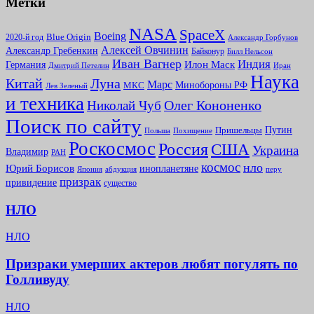
Метки
NASA
SpaceX
Boeing
2020-й год
Blue Origin
Александр Горбунов
Алексей Овчинин
Александр Гребенкин
Байконур
Билл Нельсон
Иван Вагнер
Индия
Илон Маск
Германия
Иран
Дмитрий Петелин
Наука
Китай
Луна
Марс
Минoбороны РФ
МКС
Лев Зеленый
и техника
Олег Кононенко
Николай Чуб
Поиск по сайту
Путин
Пришельцы
Польша
Похищение
Роскосмос
Россия
США
Украина
Владимир
РАН
космос
нло
Юрий Борисов
инопланетяне
абдукция
Япония
перу
призрак
привидение
существо
НЛО
НЛО
Призраки умерших актеров любят погулять по
Голливуду
НЛО