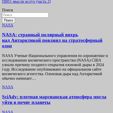
ПВО: мысли вслух (часть 2)
по
Поиск
записям
Поиск
NASA
NASA: странный полярный вихрь
над Антарктикой повлиял на стратосферный
озон
NASA Ученые Национального управления по аэронавтике и
исследованию космического пространства (NASA) США
узнали причину позднего открытия озоновой дыры в 2024
году. Исследование опубликовано на официальном сайте
космического агентства. Озоновая дыра над Антарктикой
обычно начинает…
NASA
SciAdv: плотная марсианская атмосфера могла
уйти в почву планеты
NASA