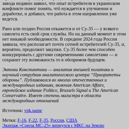
завода недавно заявил, что опыт истребителя в украинском
конфликте помог понять, чтó нуждается в улучшении и
доработке, и добавил, что работа в этом направлении уже
ведется.
Рано или поздно Россия откажется и от Су-35 — у всякого
самолета есть свой срок службы. Но на данный момент в этом
нет никакой необходимости. В середине 2024 года Россия
заявила, что располагает почти сотней истребителей Су-35, и,
вероятно, продолжит закупки. Су-35 более чем способен
конкурировать с другими современными самолетами — и
сохранит эту возможность то в обозримом будущем.
Энтони Константини — аналитик внешней политики и
научный сотрудник аналитического центра “Приоритеты
обороны”. Публиковался во многих отечественных и
международных изданиях, включая American Affairs,
европейское издание Politico, Brussels Signal и The American
Conservative. Имеет степень магистра в области
международных отношений
Источник:
vpk.name
Метки:
F-16
,
F-22
,
F-35
,
Россия
,
США
Навигация
Экипаж «Союза МС-25» вернулся с МКС на Землю