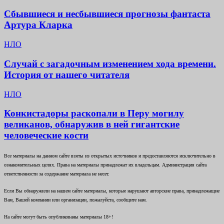
Сбывшиеся и несбывшиеся прогнозы фантаста
Артура Кларка
НЛО
Случай с загадочным изменением хода времени.
История от нашего читателя
НЛО
Конкистадоры раскопали в Перу могилу
великанов, обнаружив в ней гигантские
человеческие кости
Все материалы на данном сайте взяты из открытых источников и предоставляются исключительно в
ознакомительных целях. Права на материалы принадлежат их владельцам. Администрация сайта
ответственности за содержание материала не несет.
Если Вы обнаружили на нашем сайте материалы, которые нарушают авторские права, принадлежащие
Вам, Вашей компании или организации, пожалуйста, сообщите нам.
На сайте могут быть опубликованы материалы 18+!