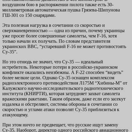
воздушном бою в распоряжении пилота также есть 30-
миллиметровая автоматическая пушка Грязева-Шипунова
ГШ-301 со 150 снарядами.
Эта полезная нагрузка в сочетании со скоростью и
сверхманевренностью — одна из причин, почему украинцы
уже просят более совершенные самолеты, чем F-16, хотя
только начали их получать. По словам представителя
украинских ВВС, “устаревший F-16 не может противостоять
Су-35”.
Но это отнюдь не значит, что Су-35 — идеальный
истребитель. Некоторые потери в российско-украинском
конфликте оказались неизбежны. А F-22 способен “видеть”
более мелкие цели. Однако Су-35 оснащен комплексом
радиоэлектронного противодействия Л175М “Хибины-М” от
Калужского научно-исследовательского радиотехнического
института (КНИРТИ), которая затрудняет захват самолета
вражескими ракетами. Таким образом, даже если его засекут
издалека и обстреляют, системы обороны в сочетании со
скоростью и углами атаки позволят Су-35 приблизиться к
атакующему.
При этом ничто не предвещает, что русские ищут замену
Су-35. Наоборот, директор одного российского авиационного