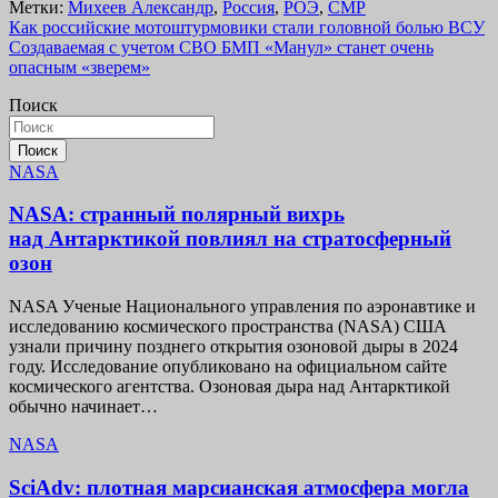
Метки:
Михеев Александр
,
Россия
,
РОЭ
,
СМР
Навигация
Как российские мотоштурмовики стали головной болью ВСУ
Создаваемая с учетом СВО БМП «Манул» станет очень
по
опасным «зверем»
записям
Поиск
Поиск
NASA
NASA: странный полярный вихрь
над Антарктикой повлиял на стратосферный
озон
NASA Ученые Национального управления по аэронавтике и
исследованию космического пространства (NASA) США
узнали причину позднего открытия озоновой дыры в 2024
году. Исследование опубликовано на официальном сайте
космического агентства. Озоновая дыра над Антарктикой
обычно начинает…
NASA
SciAdv: плотная марсианская атмосфера могла