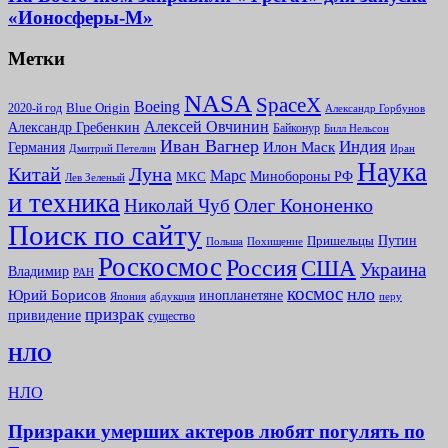
«Ионосферы-М»
Метки
NASA
SpaceX
Boeing
2020-й год
Blue Origin
Александр Горбунов
Алексей Овчинин
Александр Гребенкин
Байконур
Билл Нельсон
Иван Вагнер
Индия
Илон Маск
Германия
Иран
Дмитрий Петелин
Наука
Китай
Луна
Марс
Минoбороны РФ
МКС
Лев Зеленый
и техника
Олег Кононенко
Николай Чуб
Поиск по сайту
Путин
Пришельцы
Польша
Похищение
Роскосмос
Россия
США
Украина
Владимир
РАН
космос
нло
Юрий Борисов
инопланетяне
абдукция
Япония
перу
призрак
привидение
существо
НЛО
НЛО
Призраки умерших актеров любят погулять по