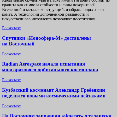
Креативные скульптуры в парке имени Гагарина состоят из
гранита как символа стойкости и силы покорителей
Вселенной и металлоконструкций, изображающих хвост
комет. А технологии дополненной реальности и
искусственного интеллекта позволяют посетителям…
Роскосмос
Спутники «Ионосфера-М» доставлены
на Восточный
Роскосмос
Radian Aerospace начала испытания
многоразового орбитального космоплана
Роскосмос
Кузбасский космонавт Александр Гребенкин
поделился новыми космическими пейзажами
Роскосмос
На Восточном заправили «Фрегат» для запуска