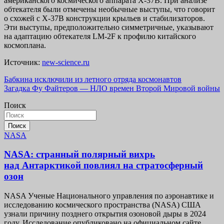
американского космического аппарата X-37B. При анализе
обтекателя были отмечены необычные выступы, что говорит
о схожей с X-37B конструкции крыльев и стабилизаторов.
Эти выступы, предположительно симметричные, указывают
на адаптацию обтекателя LM-2F к профилю китайского
космоплана.
Источник:
new-science.ru
Навигация
Бабкина исключили из летного отряда космонавтов
Загадка Фу Файтеров — НЛО времен Второй Мировой войны
по
Поиск
записям
Поиск
NASA
NASA: странный полярный вихрь
над Антарктикой повлиял на стратосферный
озон
NASA Ученые Национального управления по аэронавтике и
исследованию космического пространства (NASA) США
узнали причину позднего открытия озоновой дыры в 2024
году. Исследование опубликовано на официальном сайте