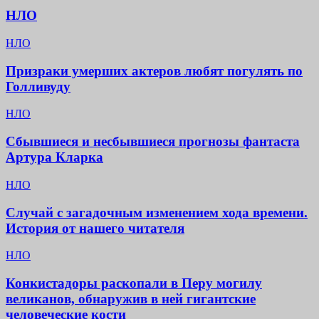
НЛО
НЛО
Призраки умерших актеров любят погулять по
Голливуду
НЛО
Сбывшиеся и несбывшиеся прогнозы фантаста
Артура Кларка
НЛО
Случай с загадочным изменением хода времени.
История от нашего читателя
НЛО
Конкистадоры раскопали в Перу могилу
великанов, обнаружив в ней гигантские
человеческие кости