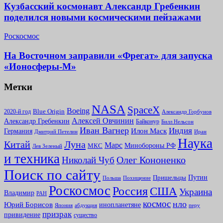
Кузбасский космонавт Александр Гребенкин
поделился новыми космическими пейзажами
Роскосмос
На Восточном заправили «Фрегат» для запуска
«Ионосферы-М»
Метки
NASA
SpaceX
Boeing
2020-й год
Blue Origin
Александр Горбунов
Алексей Овчинин
Александр Гребенкин
Байконур
Билл Нельсон
Иван Вагнер
Индия
Илон Маск
Германия
Иран
Дмитрий Петелин
Наука
Китай
Луна
Марс
Минoбороны РФ
МКС
Лев Зеленый
и техника
Олег Кононенко
Николай Чуб
Поиск по сайту
Путин
Пришельцы
Польша
Похищение
Роскосмос
Россия
США
Украина
Владимир
РАН
космос
нло
Юрий Борисов
инопланетяне
абдукция
Япония
перу
призрак
привидение
существо