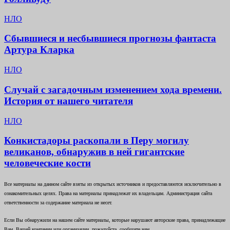
НЛО
Сбывшиеся и несбывшиеся прогнозы фантаста
Артура Кларка
НЛО
Случай с загадочным изменением хода времени.
История от нашего читателя
НЛО
Конкистадоры раскопали в Перу могилу
великанов, обнаружив в ней гигантские
человеческие кости
Все материалы на данном сайте взяты из открытых источников и предоставляются исключительно в
ознакомительных целях. Права на материалы принадлежат их владельцам. Администрация сайта
ответственности за содержание материала не несет.
Если Вы обнаружили на нашем сайте материалы, которые нарушают авторские права, принадлежащие
Вам, Вашей компании или организации, пожалуйста, сообщите нам.