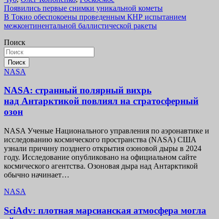
Навигация
Появились первые снимки уникальной кометы
В Токио обеспокоены проведенным КНР испытанием
по
межконтинентальной баллистической ракеты
записям
Поиск
Поиск
NASA
NASA: странный полярный вихрь
над Антарктикой повлиял на стратосферный
озон
NASA Ученые Национального управления по аэронавтике и
исследованию космического пространства (NASA) США
узнали причину позднего открытия озоновой дыры в 2024
году. Исследование опубликовано на официальном сайте
космического агентства. Озоновая дыра над Антарктикой
обычно начинает…
NASA
SciAdv: плотная марсианская атмосфера могла