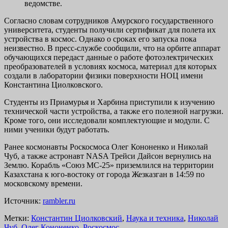
ведомстве.
Согласно словам сотрудников Амурского государственного
университета, студенты получили сертификат для полета их
устройства в космос. Однако о сроках его запуска пока
неизвестно. В пресс-службе сообщили, что на орбите аппарат
обучающихся передаст данные о работе фотоэлектрических
преобразователей в условиях космоса, материал для которых
создали в лаборатории физики поверхности НОЦ имени
Константина Циолковского.
Студенты из Приамурья и Харбина приступили к изучению
технической части устройства, а также его полезной нагрузки.
Кроме того, они исследовали комплектующие и модули. С
ними ученики будут работать.
Ранее космонавты Роскосмоса Олег Кононенко и Николай
Чуб, а также астронавт NASA Трейси Дайсон вернулись на
Землю. Корабль «Союз МС-25» приземлился на территории
Казахстана к юго-востоку от города Жезказган в 14:59 по
московскому времени.
Источник:
rambler.ru
Метки:
Константин Циолковский
,
Наука и техника
,
Николай
Чуб
,
Олег Кононенко
,
Роскосмос