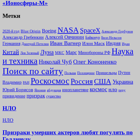
«Ионосферы-М»
Метки
NASA
SpaceX
Boeing
2020-й год
Blue Origin
Александр Горбунов
Алексей Овчинин
Александр Гребенкин
Байконур
Билл Нельсон
Иван Вагнер
Индия
Илон Маск
Германия
Иран
Дмитрий Петелин
Наука
Китай
Луна
Марс
Минoбороны РФ
МКС
Лев Зеленый
и техника
Олег Кононенко
Николай Чуб
Поиск по сайту
Путин
Пришельцы
Польша
Похищение
Роскосмос
Россия
США
Украина
Владимир
РАН
космос
нло
Юрий Борисов
инопланетяне
абдукция
Япония
перу
призрак
привидение
существо
НЛО
НЛО
Призраки умерших актеров любят погулять по
Голливуду