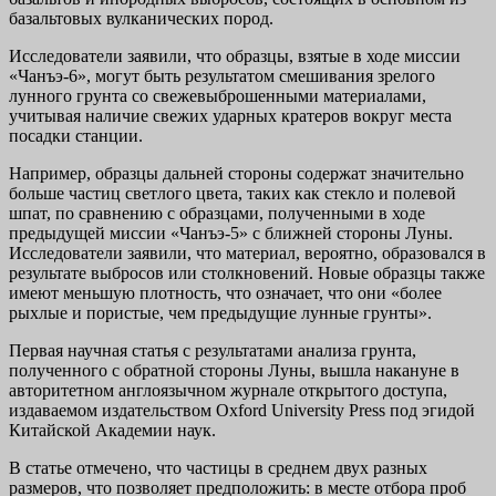
базальтовых вулканических пород.
Исследователи заявили, что образцы, взятые в ходе миссии
«Чанъэ-6», могут быть результатом смешивания зрелого
лунного грунта со свежевыброшенными материалами,
учитывая наличие свежих ударных кратеров вокруг места
посадки станции.
Например, образцы дальней стороны содержат значительно
больше частиц светлого цвета, таких как стекло и полевой
шпат, по сравнению с образцами, полученными в ходе
предыдущей миссии «Чанъэ-5» с ближней стороны Луны.
Исследователи заявили, что материал, вероятно, образовался в
результате выбросов или столкновений. Новые образцы также
имеют меньшую плотность, что означает, что они «более
рыхлые и пористые, чем предыдущие лунные грунты».
Первая научная статья с результатами анализа грунта,
полученного с обратной стороны Луны, вышла накануне в
авторитетном англоязычном журнале открытого доступа,
издаваемом издательством Oxford University Press под эгидой
Китайской Академии наук.
В статье отмечено, что частицы в среднем двух разных
размеров, что позволяет предположить: в месте отбора проб