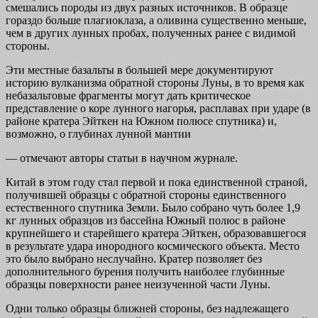
смешались породы из двух разных источников. В образце
гораздо больше плагиоклаза, а оливина существенно меньше,
чем в других лунных пробах, полученных ранее с видимой
стороны.
Эти местные базальты в большей мере документируют
историю вулканизма обратной стороны Луны, в то время как
небазальтовые фрагменты могут дать критическое
представление о коре лунного нагорья, расплавах при ударе (в
районе кратера Эйткен на Южном полюсе спутника) и,
возможно, о глубинах лунной мантии
— отмечают авторы статьи в научном журнале.
Китай в этом году стал первой и пока единственной страной,
получившей образцы с обратной стороны единственного
естественного спутника Земли. Было собрано чуть более 1,9
кг лунных образцов из бассейна Южный полюс в районе
крупнейшего и старейшего кратера Эйткен, образовавшегося
в результате удара инородного космического объекта. Место
это было выбрано неслучайно. Кратер позволяет без
дополнительного бурения получить наиболее глубинные
образцы поверхности ранее неизученной части Луны.
Одни только образцы ближней стороны, без надлежащего