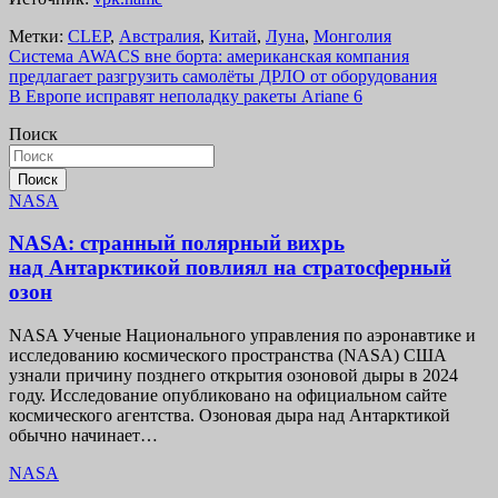
Метки:
CLEP
,
Австpалия
,
Китай
,
Луна
,
Монголия
Навигация
Система AWACS вне борта: американская компания
предлагает разгрузить самолёты ДРЛО от оборудования
по
В Европе исправят неполадку ракеты Ariane 6
записям
Поиск
Поиск
NASA
NASA: странный полярный вихрь
над Антарктикой повлиял на стратосферный
озон
NASA Ученые Национального управления по аэронавтике и
исследованию космического пространства (NASA) США
узнали причину позднего открытия озоновой дыры в 2024
году. Исследование опубликовано на официальном сайте
космического агентства. Озоновая дыра над Антарктикой
обычно начинает…
NASA