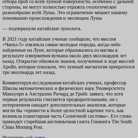
отбора проб со всей лунной поверхности, особенно с дальней
стороны, не могут полностью отразить геологическое
разнообразие всей Луны. Это ограничение мешает нашему
пониманию происхождения и эволюции Луны
— подчеркнули китайские лунологи.
В 2021 году китайские ученые сообщили, что миссия
«Чанъэ-5» извлекла самые молодые породы, когда-либо
найденные на Луне, которые образовались из магмы в
результате извержения вулкана около двух миллиардов лет
назад. Открытие обновило знания, полученные в ходе миссий
Apollo, которые показали, что лунный магматизм прекратился
три миллиарда лет назад.
Комментируя исследования китайских ученых, профессор
Школы математических и физических наук Университета
Маккуори в Австралии Ричард де Грийс заявил, что хотя
первые результаты считаются предварительными, он с
нетерпением ожидает дополнительных анализов, которые
могли бы «привести к более целостной картине того, как
возникла планетарная часть Солнечной системы». Его слова
приводит старейшая англоязычная газета Гонконга The South
China Morning Post.
Источник:
vpk.name