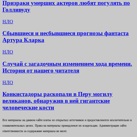
Призраки умерших актеров любят погулять по
Голливуду
НЛО
Сбывшиеся и несбывшиеся прогнозы фантаста
Артура Кларка
НЛО
Случай с загадочным изменением хода времени.
История от нашего читателя
НЛО
Конкистадоры раскопали в Перу могилу
великанов, обнаружив в ней гигантские
человеческие кости
Все материалы на данном сайте взяты из открытых источников и предоставляются исключительно в
ознакомительных целях. Права на материалы принадлежат их владельцам. Администрация сайта
ответственности за содержание материала не несет.