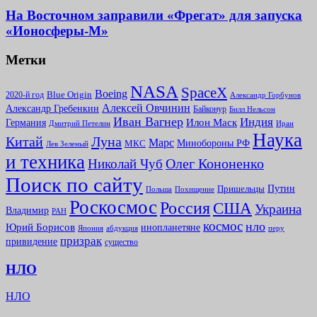
На Восточном заправили «Фрегат» для запуска
«Ионосферы-М»
Метки
NASA
SpaceX
Boeing
2020-й год
Blue Origin
Александр Горбунов
Алексей Овчинин
Александр Гребенкин
Байконур
Билл Нельсон
Иван Вагнер
Индия
Илон Маск
Германия
Иран
Дмитрий Петелин
Наука
Китай
Луна
Марс
Минoбороны РФ
МКС
Лев Зеленый
и техника
Олег Кононенко
Николай Чуб
Поиск по сайту
Путин
Пришельцы
Польша
Похищение
Роскосмос
Россия
США
Украина
Владимир
РАН
космос
нло
Юрий Борисов
инопланетяне
абдукция
Япония
перу
призрак
привидение
существо
НЛО
НЛО