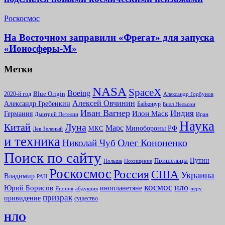
Роскосмос
На Восточном заправили «Фрегат» для запуска
«Ионосферы-М»
Метки
NASA
SpaceX
Boeing
2020-й год
Blue Origin
Александр Горбунов
Алексей Овчинин
Александр Гребенкин
Байконур
Билл Нельсон
Иван Вагнер
Индия
Илон Маск
Германия
Иран
Дмитрий Петелин
Наука
Китай
Луна
Марс
Минoбороны РФ
МКС
Лев Зеленый
и техника
Олег Кононенко
Николай Чуб
Поиск по сайту
Путин
Пришельцы
Польша
Похищение
Роскосмос
Россия
США
Украина
Владимир
РАН
космос
нло
Юрий Борисов
инопланетяне
абдукция
Япония
перу
призрак
привидение
существо
НЛО