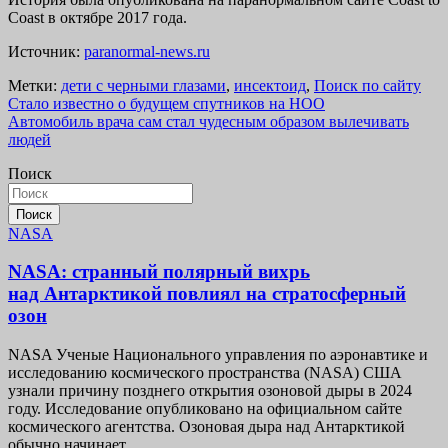
Coast в октябре 2017 года.
Источник:
paranormal-news.ru
Метки:
дети с черными глазами
,
инсектоид
,
Поиск по сайту
Навигация
Стало известно о будущем спутников на НОО
Автомобиль врача сам стал чудесным образом вылечивать
по
людей
записям
Поиск
Поиск
NASA
NASA: странный полярный вихрь
над Антарктикой повлиял на стратосферный
озон
NASA Ученые Национального управления по аэронавтике и
исследованию космического пространства (NASA) США
узнали причину позднего открытия озоновой дыры в 2024
году. Исследование опубликовано на официальном сайте
космического агентства. Озоновая дыра над Антарктикой
обычно начинает…