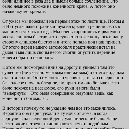
были длиннее в раза два и имели больше сочленений. Это
было немного похоже на конечности краба. А потом оно
начало жутко кричать.
От ужаса мы побежали на первый этаж по лестнице. Потом я
и Нэт услышали странный шум на крыше и решили сесть в
машину и уехать отсюда. Мы очень торопились и рванули с
места слишком быстро и это существо тоже кинулось в нашу
сторону слишком быстро и в итоге попало под наш прицеп.
От этого перед нашего автомобиля практически встал на
дыбы и мы лишь своим весом смогли опустить передние
колеса обратно на дорогу.
Потом мы посмотрели вниз на дорогу и увидели там это
существо (не указано мертвым или живым) и от его вида нам
стало холодно. Оно имело тело человека, только совершенно
безволосое и очень бледное, но при этом оно больше всего
было похоже на насекомое, его руки и ноги были
"вывернуты". Это была совершенно безумная вещь, как
конечности богомола".
В истории почему-то не указано чем все это закончилось.
Вероятно оба парня уехали в ту ночь от дома, а когда
вернулись на следующий день, уже ничего не было. Чаще
всего такие встречи заканчиваются чем-то подобным.
История была опубликована на паранормальном сайте Coast to