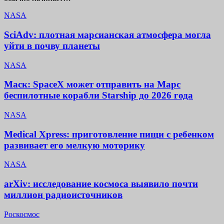
NASA
SciAdv: плотная марсианская атмосфера могла
уйти в почву планеты
NASA
Маск: SpaceX может отправить на Марс
беспилотные корабли Starship до 2026 года
NASA
Medical Xpress: приготовление пищи с ребенком
развивает его мелкую моторику
NASA
arXiv: исследование космоса выявило почти
миллион радиоисточников
Роскосмос