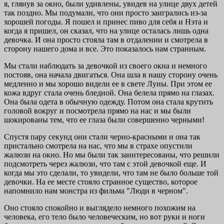
я, глянув за окно, были удивлены, увидев на улице двух детей
так поздно. Мы подумали, что они просто заигрались из-за
хорошей погоды. Я пошел и принес пиво для себя и Нэта и
когда я пришел, он сказал, что на улице осталась лишь одна
девочка. И она просто стояла там в отдалении и смотрела в
сторону нашего дома и все. Это показалось нам странным.
Мы стали наблюдать за девочкой из своего окна и немного
постояв, она начала двигаться. Она шла в нашу сторону очень
медленно и мы хорошо видели ее в свете Луны. При этом ее
кожа вдруг стала очень бледной. Она белела прямо на глазах.
Она была одета в обычную одежду. Потом она стала крутить
головой вокруг и посмотрела прямо на нас и мы были
шокированы тем, что ее глаза были совершенно черными!
Спустя пару секунд они стали черно-красными и она так
пристально смотрела на нас, что мы в страхе опустили
жалюзи на окно. Но мы были так заинтересованы, что решили
подсмотреть через жалюзи, что там с этой девочкой еще. И
когда мы это сделали, то увидели, что там не было больше той
девочки. На ее месте стояло странное существо, которое
напомнило нам монстра из фильма "Люди в черном".
Оно стояло спокойно и выглядело немного похожим на
человека, его тело было человеческим, но вот руки и ноги