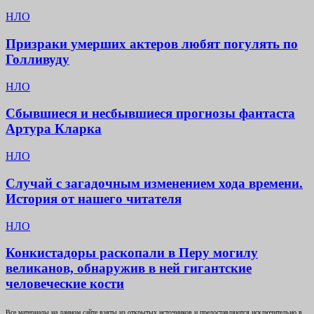
НЛО
Призраки умерших актеров любят погулять по
Голливуду
НЛО
Сбывшиеся и несбывшиеся прогнозы фантаста
Артура Кларка
НЛО
Случай с загадочным изменением хода времени.
История от нашего читателя
НЛО
Конкистадоры раскопали в Перу могилу
великанов, обнаружив в ней гигантские
человеческие кости
Все материалы на данном сайте взяты из открытых источников и предоставляются исключительно в