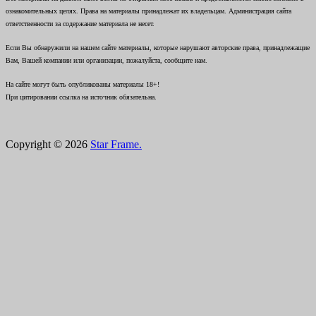
ознакомительных целях. Права на материалы принадлежат их владельцам. Администрация сайта
ответственности за содержание материала не несет.
Если Вы обнаружили на нашем сайте материалы, которые нарушают авторские права, принадлежащие
Вам, Вашей компании или организации, пожалуйста, сообщите нам.
На сайте могут быть опубликованы материалы 18+!
При цитировании ссылка на источник обязательна.
Copyright © 2026
Star Frame.