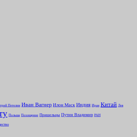
Китай
Иван Вагнер
Индия
Илон Маск
Иран
Лев
трий Петелин
ту
Путин Владимир
Пришельцы
Польша
Похищение
РАН
ество