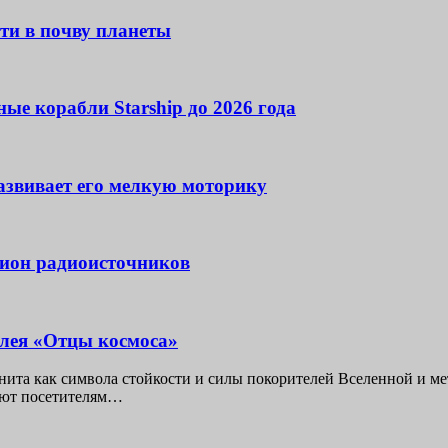
ти в почву планеты
ые корабли Starship до 2026 года
развивает его мелкую моторику
лион радиоисточников
ллея «Отцы космоса»
анита как символа стойкости и силы покорителей Вселенной и м
яют посетителям…