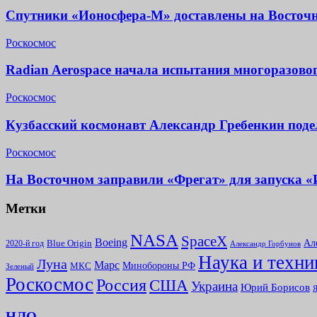
Спутники «Ионосфера-М» доставлены на Восточ
Роскосмос
Radian Aerospace начала испытания многоразово
Роскосмос
Кузбасский космонавт Александр Гребенкин под
Роскосмос
На Восточном заправили «Фрегат» для запуска 
Метки
NASA
SpaceX
Boeing
Ал
2020-й год
Blue Origin
Александр Горбунов
Наука и техни
Луна
Марс
Минoбороны РФ
МКС
Зеленый
Роскосмос
Россия
США
Украина
Юрий Борисов
Я
НЛО