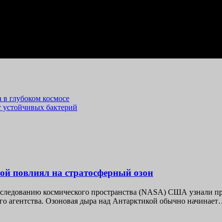
 в глубоком космосе
 устойчивых бактерий
й повлиял на стратосферный озон
следованию космического пространства (NASA) США узнали при
го агентства. Озоновая дыра над Антарктикой обычно начинае