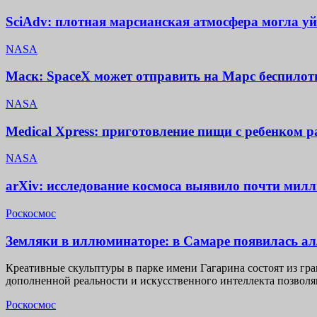
SciAdv: плотная марсианская атмосфера могла уй
NASA
Маск: SpaceX может отправить на Марс беспилотн
NASA
Medical Xpress: приготовление пищи с ребенком 
NASA
arXiv: исследование космоса выявило почти мил
Роскосмос
Земляки в иллюминаторе: в Самаре появилась а
Креативные скульптуры в парке имени Гагарина состоят из гр
дополненной реальности и искусственного интеллекта позвол
Роскосмос