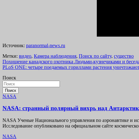
Источник:
paranormal-news.ru
Метки:
видео
,
Камера наблюдения
,
Поиск по сайту
,
существо
Навигация
Похищение канадского охотника Людьми-кузнечиками и беседа
PLoS ONE: четыре поедаемых гориллами растения уничтожают
по
Поиск
записям
Поиск
NASA
NASA: странный полярный вихрь над Антарктико
NASA Ученые Национального управления по аэронавтике и ис
Исследование опубликовано на официальном сайте космическо
NASA