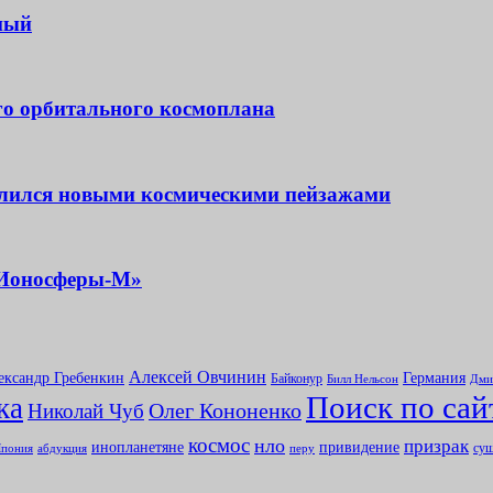
ный
го орбитального космоплана
елился новыми космическими пейзажами
«Ионосферы-М»
Алексей Овчинин
ександр Гребенкин
Германия
Байконур
Билл Нельсон
Дми
Поиск по сай
ка
Олег Кононенко
Николай Чуб
космос
нло
призрак
инопланетяне
привидение
сущ
абдукция
пония
перу