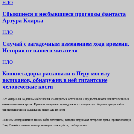
НЛО
Сбывшиеся и несбывшиеся прогнозы фантаста
Артура Кларка
НЛО
Случай с загадочным изменением хода времени.
История от нашего читателя
НЛО
Конкистадоры раскопали в Перу могилу
великанов, обнаружив в ней гигантские
человеческие кости
Все материалы на данном сайте взяты из открытых источников и предоставляются исключительно в
ознакомительных целях. Права на материалы принадлежат их владельцам. Администрация сайта
ответственности за содержание материала не несет.
Если Вы обнаружили на нашем сайте материалы, которые нарушают авторские права, принадлежащие
Вам, Вашей компании или организации, пожалуйста, сообщите нам.