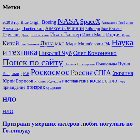
Метки
NASA
SpaceX
Boeing
2020-й год
Blue Origin
Александр Горбунов
Алексей Овчинин
Александр Гребенкин
Байконур
Билл Нельсон
Иван Вагнер
Индия
Илон Маск
Германия
Иран
Дмитрий Петелин
Наука
Китай
Луна
Марс
Минoбороны РФ
МКС
Лев Зеленый
и техника
Олег Кононенко
Николай Чуб
Поиск по сайту
Путин
Пришельцы
Польша
Похищение
Роскосмос
Россия
США
Украина
Владимир
РАН
космос
нло
Юрий Борисов
инопланетяне
абдукция
Япония
перу
призрак
привидение
существо
НЛО
НЛО
Призраки умерших актеров любят погулять по
Голливуду