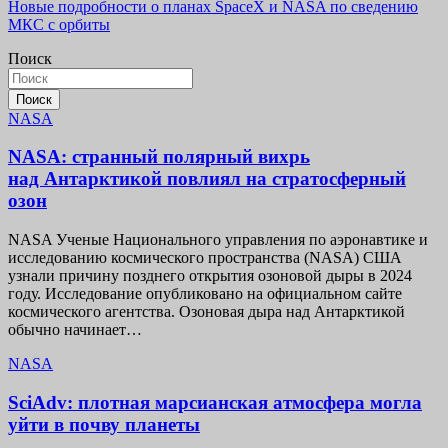
Новые подробности о планах SpaceX и NASA по сведению
по
МКС с орбиты
записям
Поиск
Поиск
NASA
NASA: странный полярный вихрь
над Антарктикой повлиял на стратосферный
озон
NASA Ученые Национального управления по аэронавтике и
исследованию космического пространства (NASA) США
узнали причину позднего открытия озоновой дыры в 2024
году. Исследование опубликовано на официальном сайте
космического агентства. Озоновая дыра над Антарктикой
обычно начинает…
NASA
SciAdv: плотная марсианская атмосфера могла
уйти в почву планеты