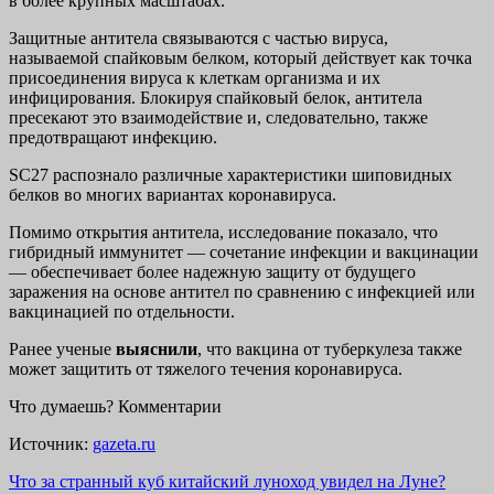
в более крупных масштабах.
Защитные антитела связываются с частью вируса,
называемой спайковым белком, который действует как точка
присоединения вируса к клеткам организма и их
инфицирования. Блокируя спайковый белок, антитела
пресекают это взаимодействие и, следовательно, также
предотвращают инфекцию.
SC27 распознало различные характеристики шиповидных
белков во многих вариантах коронавируса.
Помимо открытия антитела, исследование показало, что
гибридный иммунитет — сочетание инфекции и вакцинации
— обеспечивает более надежную защиту от будущего
заражения на основе антител по сравнению с инфекцией или
вакцинацией по отдельности.
Ранее ученые
выяснили
, что вакцина от туберкулеза также
может защитить от тяжелого течения коронавируса.
Что думаешь? Комментарии
Источник:
gazeta.ru
Навигация
Что за странный куб китайский луноход увидел на Луне?