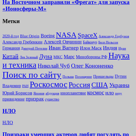
На Восточном заправили «Фрегат» для запуска
«Ионосферы-М»
Метки
NASA
SpaceX
Boeing
2020-й год
Blue Origin
Александр Горбунов
Алексей Овчинин
Александр Гребенкин
Байконур
Билл Нельсон
Иван Вагнер
Индия
Илон Маск
Германия
Иран
Дмитрий Петелин
Наука
Китай
Луна
Марс
Минoбороны РФ
МКС
Лев Зеленый
и техника
Олег Кононенко
Николай Чуб
Поиск по сайту
Путин
Пришельцы
Польша
Похищение
Роскосмос
Россия
США
Украина
Владимир
РАН
космос
нло
Юрий Борисов
инопланетяне
абдукция
Япония
перу
призрак
привидение
существо
НЛО
НЛО
Призраки умерших актеров любят погулять по