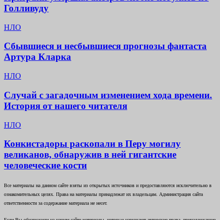
Голливуду
НЛО
Сбывшиеся и несбывшиеся прогнозы фантаста
Артура Кларка
НЛО
Случай с загадочным изменением хода времени.
История от нашего читателя
НЛО
Конкистадоры раскопали в Перу могилу
великанов, обнаружив в ней гигантские
человеческие кости
Все материалы на данном сайте взяты из открытых источников и предоставляются исключительно в
ознакомительных целях. Права на материалы принадлежат их владельцам. Администрация сайта
ответственности за содержание материала не несет.
Если Вы обнаружили на нашем сайте материалы, которые нарушают авторские права, принадлежащие