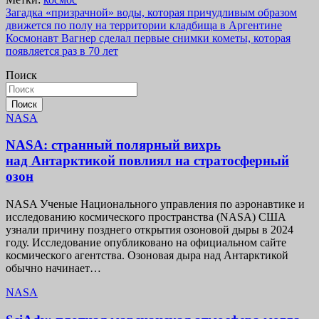
Навигация
Загадка «призрачной» воды, которая причудливым образом
движется по полу на территории кладбища в Аргентине
по
Космонавт Вагнер сделал первые снимки кометы, которая
записям
появляется раз в 70 лет
Поиск
Поиск
NASA
NASA: странный полярный вихрь
над Антарктикой повлиял на стратосферный
озон
NASA Ученые Национального управления по аэронавтике и
исследованию космического пространства (NASA) США
узнали причину позднего открытия озоновой дыры в 2024
году. Исследование опубликовано на официальном сайте
космического агентства. Озоновая дыра над Антарктикой
обычно начинает…
NASA