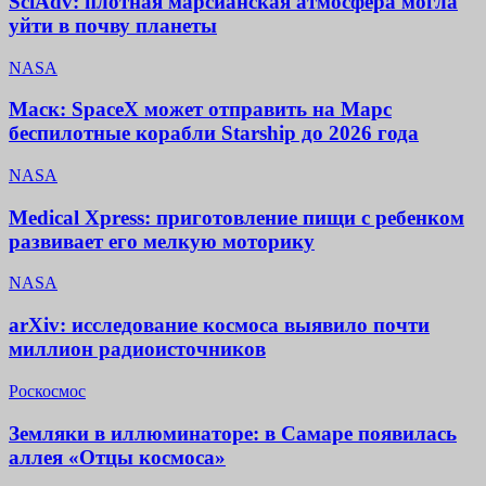
SciAdv: плотная марсианская атмосфера могла
уйти в почву планеты
NASA
Маск: SpaceX может отправить на Марс
беспилотные корабли Starship до 2026 года
NASA
Medical Xpress: приготовление пищи с ребенком
развивает его мелкую моторику
NASA
arXiv: исследование космоса выявило почти
миллион радиоисточников
Роскосмос
Земляки в иллюминаторе: в Самаре появилась
аллея «Отцы космоса»